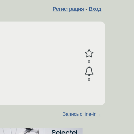
Регистрация
-
Вход
0
0
Запись с line-in
→