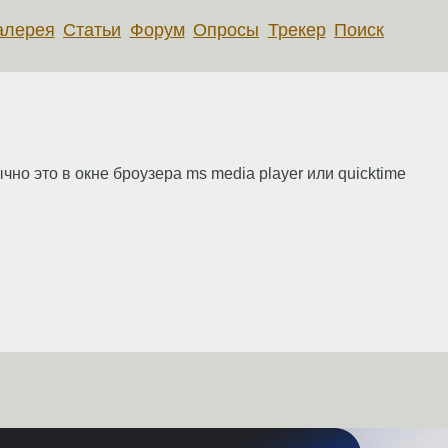
алерея
Статьи
Форум
Опросы
Трекер
Поиск
но это в окне броузера ms media player или quicktime