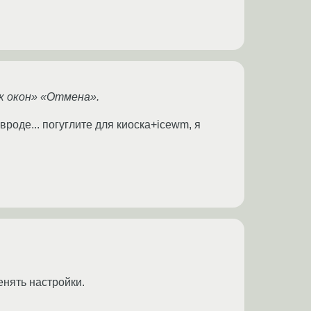
к окон» «Отмена».
вроде... погуглите для киоска+icewm, я
енять настройки.