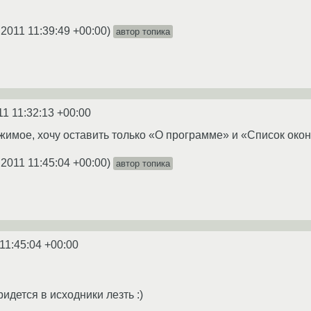
.2011 11:39:49 +00:00
)
автор топика
11 11:32:13 +00:00
ржимое, хочу оставить только «О программе» и «Список око
.2011 11:45:04 +00:00
)
автор топика
11:45:04 +00:00
придется в исходники лезть :)