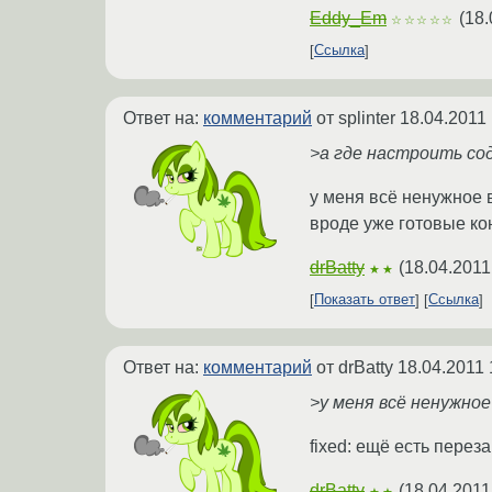
Eddy_Em
(
18.
☆☆☆☆☆
Ссылка
Ответ на:
комментарий
от splinter
18.04.2011 
>а где настроить со
у меня всё ненужное в
вроде уже готовые ко
drBatty
(
18.04.2011
★★
Показать ответ
Ссылка
Ответ на:
комментарий
от drBatty
18.04.2011 
>у меня всё ненужное
fixed: ещё есть перез
drBatty
(
18.04.2011
★★