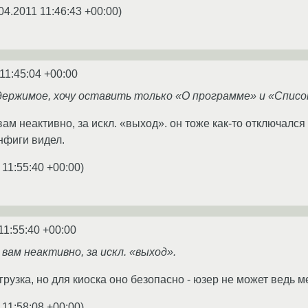
04.2011 11:46:43 +00:00
)
11:45:04 +00:00
держимое, хочу оставить только «О программе» и «Списо
ам неактивно, за искл. «выход». он тоже как-то отключался 
нфиги видел.
 11:55:40 +00:00
)
11:55:40 +00:00
 вам неактивно, за искл. «выход».
агрузка, но для киоска оно безопасно - юзер не может ведь м
 11:58:08 +00:00
)