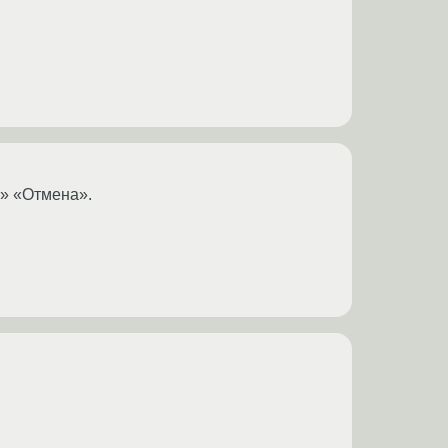
н» «Отмена».