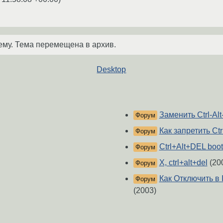
ему. Тема перемещена в архив.
Desktop
Заменить Ctrl-Al
Форум
Как запретить Ctrl
Форум
Ctrl+Alt+DEL boot
Форум
X, ctrl+alt+del
(20
Форум
Как Отключить в
Форум
(2003)