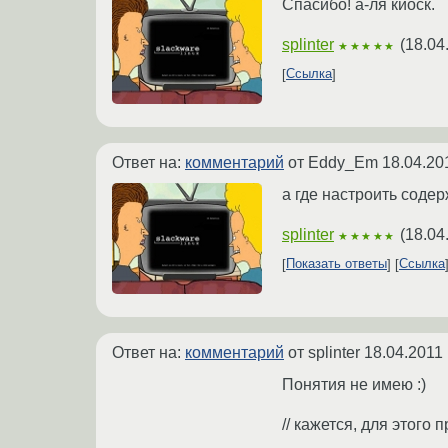
Спасибо! а-ля киоск.
splinter
(
18.04
★★★★★
Ссылка
Ответ на:
комментарий
от Eddy_Em
18.04.20
а где настроить соде
splinter
(
18.04
★★★★★
Показать ответы
Ссылка
Ответ на:
комментарий
от splinter
18.04.2011 
Понятия не имею :)
// кажется, для этого 