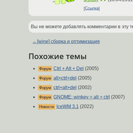
Ссылка
Вы не можете добавлять комментарии в эту т
←
[wine] сборка и оптимизация
Похожие темы
Ctrl + Alt + Del
(2005)
Форум
alt+ctrl+del
(2005)
Форум
ctrl+alt+del
(2002)
Форум
GNOME: winkey = alt + ctrl
(2007)
Форум
IceWM 3.1
(2022)
Новости