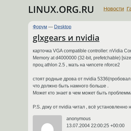
LINUX.ORG.RU
Новости
Г
Форум
—
Desktop
glxgears и nvidia
карточка VGA compatible controller: nVidia C
Memory at d4000000 (32-bit, prefetchable) [si
проц athlon 2.5 , мать на чипсете nforce2
стоят родные дрова от nvidia 5336(пробовал
что должно быть намного больше .
Может кто знает в чем может быть проблемм
P.S. доку от nvidia читал , всё установленно
anonymous
13.07.2004 22:00:25 +00:00