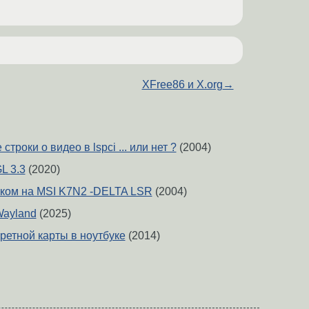
XFree86 и X.org
→
троки о видео в lspci ... или нет ?
(2004)
L 3.3
(2020)
ком на MSI K7N2 -DELTA LSR
(2004)
Wayland
(2025)
ретной карты в ноутбуке
(2014)