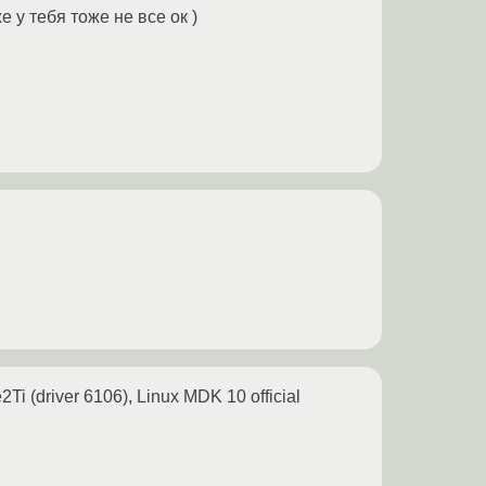
е у тебя тоже не все ок )
 (driver 6106), Linux MDK 10 official