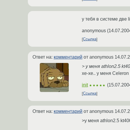
у тебя в системе две 
anonymous
(
14.07.200
Ссылка
Ответ на:
комментарий
от anonymous
14.07.
> у меня athlon2.5 kt4
хе-хе.. у меня Celeron
init
(
15.07.200
★★★★★
Ссылка
Ответ на:
комментарий
от anonymous
14.07.
>у меня athlon2.5 kt40