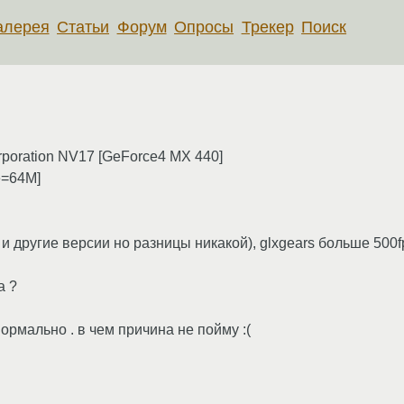
алерея
Статьи
Форум
Опросы
Трекер
Поиск
orporation NV17 [GeForce4 MX 440]
ze=64M]
 и другие версии но разницы никакой), glxgears больше 500f
а ?
 нормально . в чем причина не пойму :(