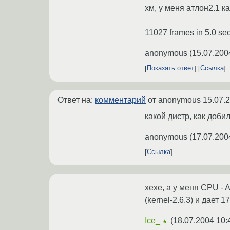
хм, у меня атлон2.1 ка
11027 frames in 5.0 s
anonymous
(
15.07.200
Показать ответ
Ссылка
Ответ на:
комментарий
от anonymous
15.07.
какой дистр, как доби
anonymous
(
17.07.200
Ссылка
хехе, а у меня CPU - A
(kernel-2.6.3) и дает 17
Ice_
(
18.07.2004 10:
★