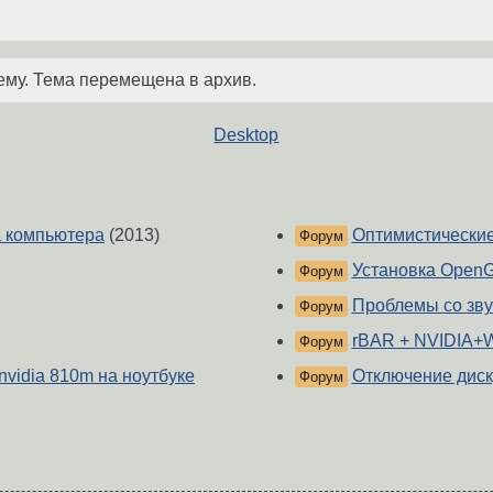
ему. Тема перемещена в архив.
Desktop
а компьютера
(2013)
Оптимистические с
Форум
Установка OpenG
Форум
Проблемы со зву
Форум
rBAR + NVIDIA+
Форум
nvidia 810m на ноутбуке
Отключение диск
Форум