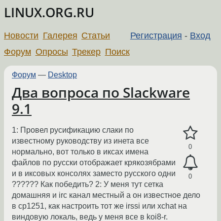
LINUX.ORG.RU
Новости
Галерея
Статьи
Регистрация
-
Вход
Форум
Опросы
Трекер
Поиск
Форум
—
Desktop
Два вопроса по Slackware
9.1
1: Провел русификацию слаки по
известному руководству из инета все
0
нормально, вот только в иксах имена
файлов по русски отображает крякозябрами
и в иксовых консолях заместо русского одни
0
?????? Как победить? 2: У меня тут сетка
домашняя и irc канал местный а он известное дело
в cp1251, как настроить тот же irssi или xchat на
виндовую локаль, ведь у меня все в koi8-r.