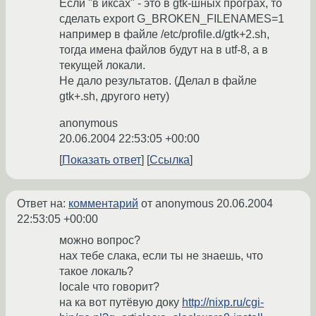
Если "в иксах" - это в gtk-шных програх, то
сделать export G_BROKEN_FILENAMES=1
например в файле /etc/profile.d/gtk+2.sh,
тогда имена файлов будут на в utf-8, а в
текущей локали.
Не дало результатов. (Делал в файле
gtk+.sh, другого нету)
anonymous
20.06.2004 22:53:05 +00:00
Показать ответ
Ссылка
Ответ на:
комментарий
от anonymous
20.06.2004
22:53:05 +00:00
можно вопрос?
нах тебе слака, если ты не знаешь, что
такое локаль?
locale что говорит?
на ка вот путёвую доку
http://nixp.ru/cgi-