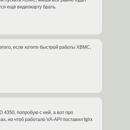
тся ещё видеокарту брать.
я этого, если хотите быстрой работы XBMC,
D 4350, попробую с ней, а вот про
х, но чтоб работало VA-API поставил fglrx