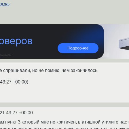
огда-
е спрашивали, но не помню, чем закончилось.
:43:27 +00:00
)
21:43:27 +00:00
м пункт 3 который мне не критичен, в атишной утилите нас
ждом мониторе по своему, но даже если получитсь на нужн