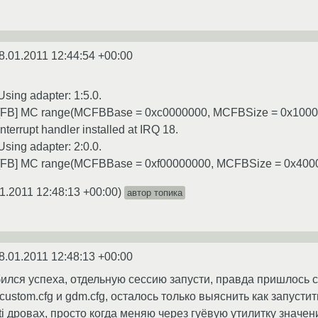
8.01.2011 12:44:54 +00:00
: Using adapter: 1:5.0.
x(0): [FB] MC range(MCFBBase = 0xc0000000, MCFBSize = 0x100
: Interrupt handler installed at IRQ 18.
: Using adapter: 2:0.0.
x(0): [FB] MC range(MCFBBase = 0xf00000000, MCFBSize = 0x40
1.2011 12:48:13 +00:00
)
автор топика
8.01.2011 12:48:13 +00:00
ился успеха, отдельную сессию запусти, правда пришлось сд
ustom.cfg и gdm.cfg, осталось только выяснить как запусти
i дровах, просто когда меняю через гуёвую утилитку значен