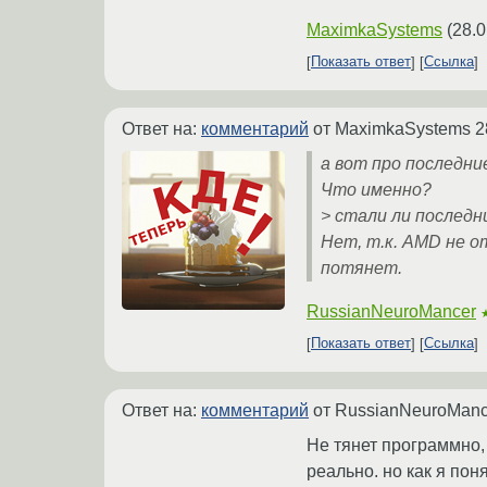
MaximkaSystems
(
28.0
Показать ответ
Ссылка
Ответ на:
комментарий
от MaximkaSystems
2
а вот про последни
Что именно?
> стали ли последн
Нет, т.к. AMD не о
потянет.
RussianNeuroMancer
Показать ответ
Ссылка
Ответ на:
комментарий
от RussianNeuroMan
Не тянет программно,
реально. но как я пон