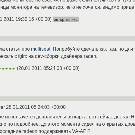
ицы монитора на телевизор, чего не хочется, видимо приде
1.2011 19:32:16 +00:00
)
автор топика
ла статья про
multiseat
. Попробуйте сделать как там, но дл
хать с fglrx на dev-сборки драйвера raden.
(
28.01.2011 05:24:03 +00:00
)
★★★★★
cer
28.01.2011 05:24:03 +00:00
е используется дополнительная карта, вот сейчас достал H
но по подробнее, до этого момента сидел на открытых дрова
последние radeon поддерживать VA-API?