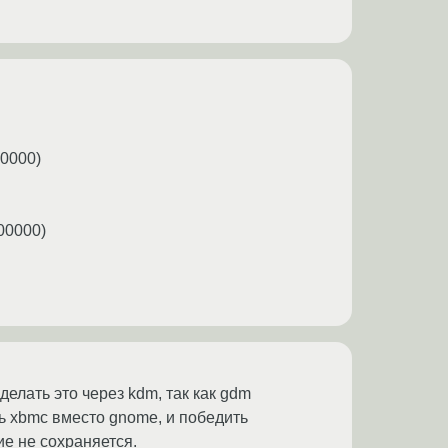
00000)
000000)
елать это через kdm, так как gdm
ть xbmc вместо gnome, и победить
ие не сохраняется.