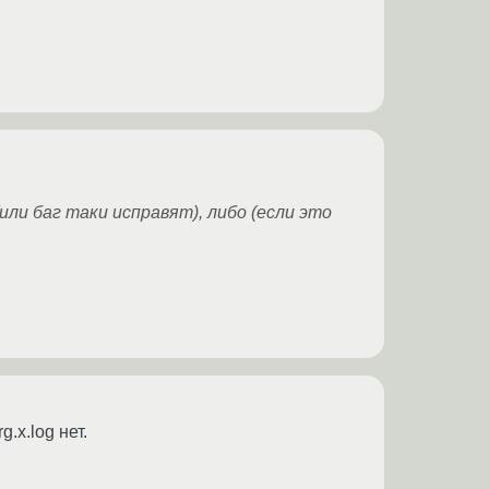
или баг таки исправят), либо (если это
.x.log нет.