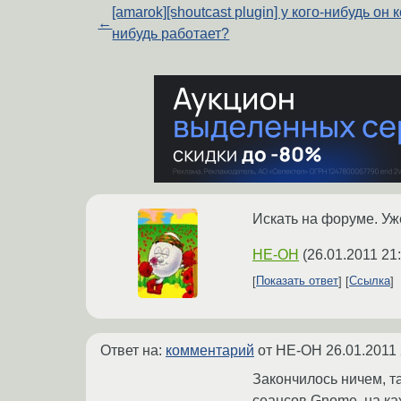
[amarok][shoutcast plugin] у кого-нибудь он к
←
нибудь работает?
Искать на форуме. Уж
HE-OH
(
26.01.2011 21
Показать ответ
Ссылка
Ответ на:
комментарий
от HE-OH
26.01.2011 
Закончилось ничем, та
сеансов Gnome, на ка