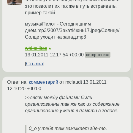
это позволит их так же в путь встраивать.
пример такой
музыка/Пилот - Сегодняшним
днём.mp3/2007/ЗакатИюнь17.jpeg/Солнце/
Солце уходит на запад.mp3
whiiteliites
★
13.01.2011 12:17:54 +00:00
автор топика
Ссылка
Ответ на:
комментарий
от mclaudt
13.01.2011
12:10:20 +00:00
>>связи между файлами были
организованны так же как их содержание
организованно у меня в памяти в голове.
0_o у тебя там замыкает где-то.