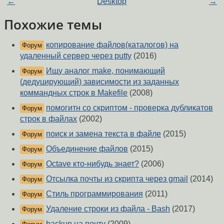
←
Desktop
→
Похожие темы
копирование файлов(каталогов) на
Форум
удаленный сервер через putty
(2016)
Ищу аналог make, понимающий
Форум
(дедуцирующий) зависимости из заданных
коммандных строк в Makefile
(2008)
помогитн со скриптом - проверка дубликатов
Форум
строк в файлах
(2002)
поиск и замена текста в файле
(2015)
Форум
Объединение файлов
(2015)
Форум
Octave кто-нибудь знает?
(2006)
Форум
Отсылка почты из скрипта через gmail
(2014)
Форум
Стиль программирования
(2011)
Форум
Удаление строки из файла - Bash
(2017)
Форум
backup на почту
(2009)