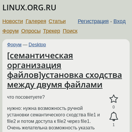
LINUX.ORG.RU
Новости
Галерея
Статьи
Регистрация
-
Вход
Форум
Опросы
Трекер
Поиск
Форум
—
Desktop
[семантическая
организация
файлов]установка сходства
между двумя файлами
что посоветуете?
0
нужно: нужна возможность ручной
установки семантического сходства file1 и
file2 и потом доступа к file2 через file1.
1
Очень желательна возможность указать