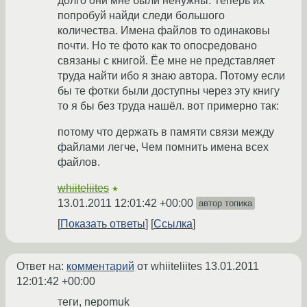
долго они мне были ненужны. Теперь их
попробуй найди следи большого
количества. Имена файлов то одинаковы
почти. Но те фото как то опосредовано
связаны с книгой. Ёе мне не представляет
труда найти ибо я знаю автора. Потому если
бы те фотки были доступны через эту книгу
то я бы без труда нашёл. вот примерно так:
потому что держать в памяти связи между
файлами легче, Чем помнить имена всех
файлов.
whiiteliites
★
13.01.2011 12:01:42 +00:00
автор топика
Показать ответы
Ссылка
Ответ на:
комментарий
от whiiteliites
13.01.2011
12:01:42 +00:00
теги, nepomuk