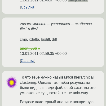
13.01.2011 02:40:07 +00:00
автор топика
Ссылка
>возможность ... установки ... сходства
file1 и file2
cmp, xdelta, bsdiff, diff
anon_666
★
13.01.2011 02:59:35 +00:00
Ссылка
То что тебе нужно называется hierarchical
clustering. Однако так чтобы результаты
были видны в виде файловой системы это
умножение сущностей, т.е. не unix-way.
Раздели кластерный анализ и конкретную