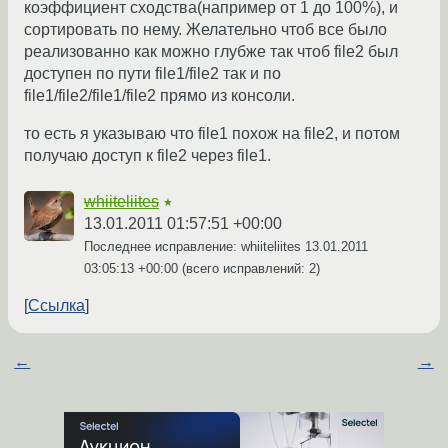
коэффициент сходства(например от 1 до 100%), и
сортировать по нему. Желательно чтоб все было
реализованно как можно глубже так чтоб file2 был
доступен по пути file1/file2 так и по
file1/file2/file1/file2 прямо из консоли.
то есть я указываю что file1 похож на file2, и потом
получаю доступ к file2 через file1.
whiiteliites
★
13.01.2011 01:57:51 +00:00
Последнее исправление: whiiteliites
13.01.2011
03:05:13 +00:00
(всего исправлений: 2)
Ссылка
←
→