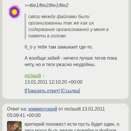
>>file1/file2/file1/file2
связи между файлами были
организованны так же как их
содержание организованно у меня в
памяти в голове.
0_o у тебя там замыкает где-то.
А вообще забей - ничего лучше тегов пока
нету, но и теги ужасно неудобны.
mclaudt
☆
13.01.2011 12:10:20 +00:00
Показать ответ
Ссылка
Ответ на:
комментарий
от mclaudt
13.01.2011
05:09:41 +00:00
критерий похожест ести пусть будет один. о
теги могут быть ввиде служебных файлов.