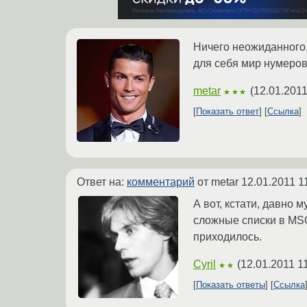
Ничего неожиданного,
для себя мир нумерова
metar
(
12.01.2011
★★★
Показать ответ
Ссылка
Ответ на:
комментарий
от metar
12.01.2011 1
А вот, кстати, давно
сложные списки в MSO
приходилось.
Cyril
(
12.01.2011 1
★★
Показать ответы
Ссылка