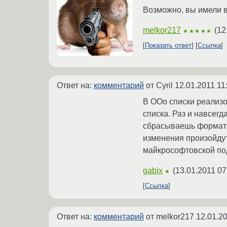
Возможно, вы имели в
melkor217
(
12
★★★★★
Показать ответ
Ссылка
Ответ на:
комментарий
от Cyril
12.01.2011 11
В OOo списки реализо
списка. Раз и навсег
сбрасываешь формати
изменения произойдут
майкрософтовской под
gabix
(
13.01.2011 07
★
Ссылка
Ответ на:
комментарий
от melkor217
12.01.20