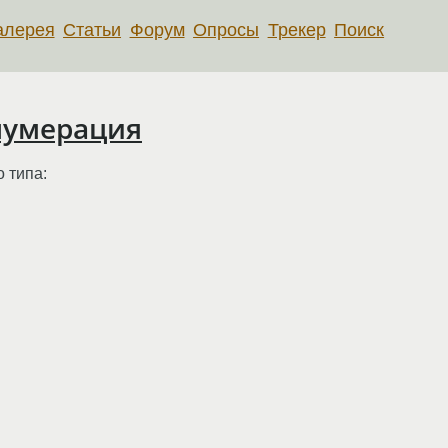
алерея
Статьи
Форум
Опросы
Трекер
Поиск
 нумерация
 типа: