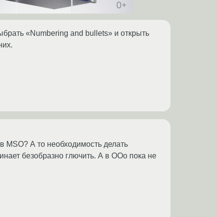
брать «Numbering and bullets» и открыть
них.
м в MSO? А то необходимость делать
инает безобразно глючить. А в OOo пока не