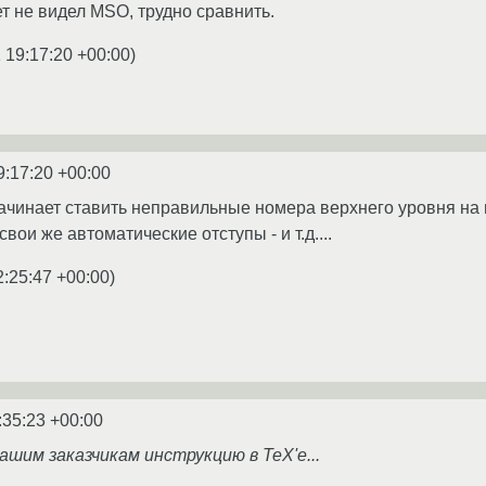
ет не видел MSO, трудно сравнить.
 19:17:20 +00:00
)
9:17:20 +00:00
ачинает ставить неправильные номера верхнего уровня на 
вои же автоматические отступы - и т.д....
2:25:47 +00:00
)
:35:23 +00:00
нашим заказчикам инструкцию в TeX'е...