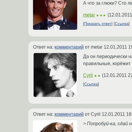
А что за глюки? Сто л
metar
(
12.01.2011
★★★
Показать ответ
Ссылка
Ответ на:
комментарий
от metar
12.01.2011 1
Да он периодически н
правильные, корёжит с
Cyril
(
12.01.2011 2
★★
Ссылка
Ответ на:
комментарий
от Cyril
12.01.2011 18
> Попробуй-ка, сдай 