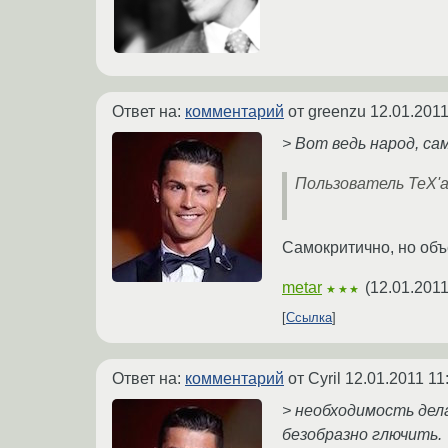
Ответ на:
комментарий
от greenzu
12.01.2011
> Вот ведь народ, са
Пользователь TeX'а
Самокритично, но объ
metar
(
12.01.2011
★★★
Ссылка
Ответ на:
комментарий
от Cyril
12.01.2011 11
> необходимость дела
безобразно глючить.