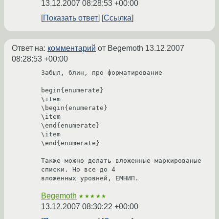
13.12.2007 08:28:53 +00:00
Показать ответ
Ссылка
Ответ на:
комментарий
от Begemoth
13.12.2007
08:28:53 +00:00
Забыл, блин, про форматирование

begin{enumerate} 

\item 

\begin{enumerate} 

\item 

\end{enumerate} 

\item 

\end{enumerate}

Также можно делать вложенные маркированые 
списки. Но все до 4 

вложенных уровней, ЕМНИП.
Begemoth
★★★★★
13.12.2007 08:30:22 +00:00