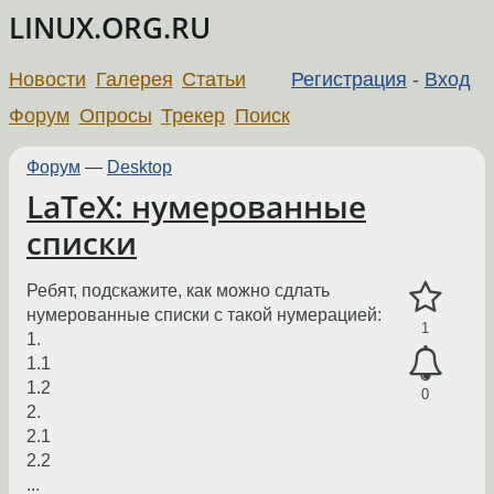
LINUX.ORG.RU
Новости
Галерея
Статьи
Регистрация
-
Вход
Форум
Опросы
Трекер
Поиск
Форум
—
Desktop
LaTeX: нумерованные
списки
Ребят, подскажите, как можно сдлать
нумерованные списки с такой нумерацией:
1
1.
1.1
1.2
0
2.
2.1
2.2
...