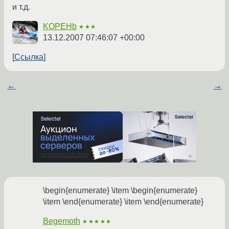
и т.д.
KOPEHb
★★★
13.12.2007 07:46:07 +00:00
Ссылка
←
→
\begin{enumerate} \item \begin{enumerate}
\item \end{enumerate} \item \end{enumerate}
Begemoth
★★★★★