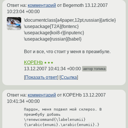
Ответ на:
комментарий
от Begemoth
13.12.2007
10:23:04 +00:00
\documentclass[a4paper,12pt,russian]{article}
\usepackage[T2A]{fontenc}
\usepackage[koi8-r]{inputenc}
\usepackage[russian]{babel}
Вот и все, что стоит у меня в преамбуле.
KOPEHb
★★★
13.12.2007 10:41:34 +00:00
автор топика
Показать ответ
Ссылка
Ответ на:
комментарий
от KOPEHb
13.12.2007
10:41:34 +00:00
Пардон, меня подвел мой склероз. В 
преамбубу добавь 

\renewcommand{\labelenumii}
{\arabic{enumi}.\arabic{enumii}.}