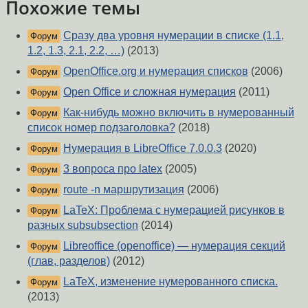
Похожие темы
Сразу два уровня нумерации в списке (1.1,
Форум
1.2, 1.3, 2.1, 2.2, …)
(2013)
OpenOffice.org и нумерация списков
(2006)
Форум
Open Office и сложная нумерация
(2011)
Форум
Как-нибудь можно включить в нумерованный
Форум
список номер подзаголовка?
(2018)
Нумерация в LibreOffice 7.0.0.3
(2020)
Форум
3 вопроса про latex
(2005)
Форум
route -n маршрутизация
(2006)
Форум
LaTeX: Проблема с нумерацией рисунков в
Форум
разных subsubsection
(2014)
Libreoffice (openoffice) — нумерация секций
Форум
(глав, разделов)
(2012)
LaTeX, изменение нумерованного списка.
Форум
(2013)