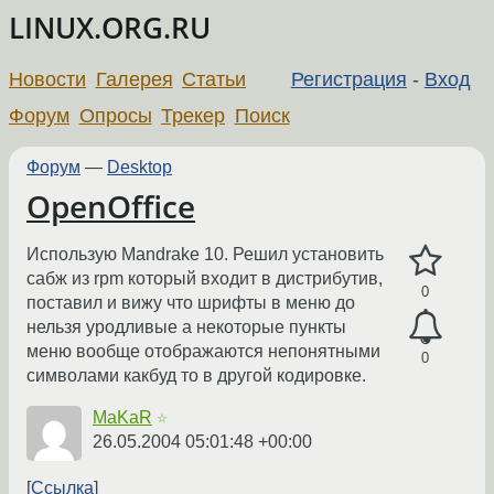
LINUX.ORG.RU
Новости
Галерея
Статьи
Регистрация
-
Вход
Форум
Опросы
Трекер
Поиск
Форум
—
Desktop
OpenOffice
Использую Mandrake 10. Решил установить
сабж из rpm который входит в дистрибутив,
0
поставил и вижу что шрифты в меню до
нельзя уродливые а некоторые пункты
меню вообще отображаются непонятными
0
символами какбуд то в другой кодировке.
MaKaR
☆
26.05.2004 05:01:48 +00:00
Ссылка