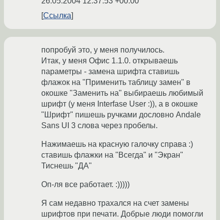
26.05.2004 12:37:53 +00:00
Ссылка
попробуй это, у меня получилось.
Итак, у меня Офис 1.1.0. открываешь
параметры - замена шрифта ставишь
флажок на "Применить таблицу замен" в
окошке "Заменить на" выбираешь любимый
шрифт (у меня Interfase User :)), а в окошке
"Шрифт" пишешь ручками дословно Andale
Sans UI 3 слова через пробелы.
Нажимаешь на красную галочку справа :)
ставишь флажки на "Всегда" и "Экран"
Тиснешь "ДА"
Оп-ля все работает. :)))))
Я сам недавно трахался на счет замены
шрифтов при печати. Добрые люди помогли