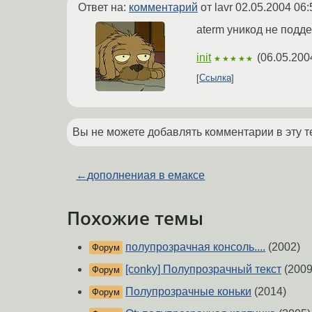
Ответ на:
комментарий
от lavr
02.05.2004 06:
aterm уникод не подд
init
(
06.05.200
★★★★★
Ссылка
Вы не можете добавлять комментарии в эту т
←
дополнениая в емаксе
Похожие темы
полупрозрачная консоль....
(2002)
Форум
[conky] Полупрозрачный текст
(2009
Форум
Полупрозрачные коньки
(2014)
Форум