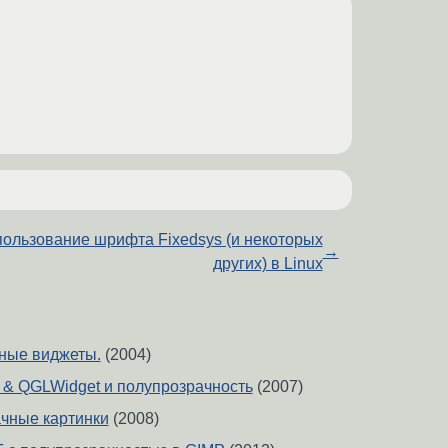
ользование шрифта Fixedsys (и некоторых
→
других) в Linux
ные виджеты.
(2004)
et & QGLWidget и полупрозрачность
(2007)
чные картинки
(2008)