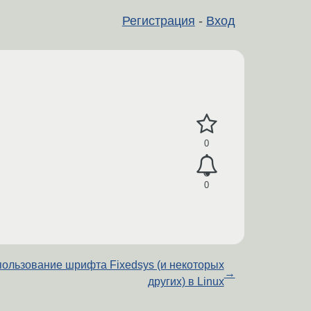
Регистрация
-
Вход
0
0
ользование шрифта Fixedsys (и некоторых
→
других) в Linux