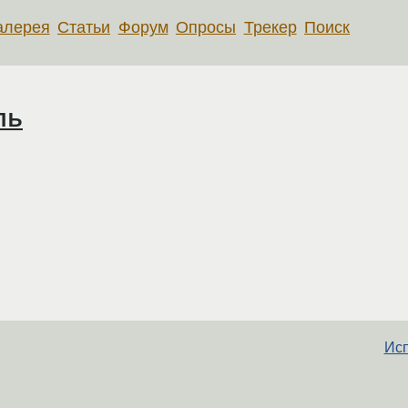
алерея
Статьи
Форум
Опросы
Трекер
Поиск
ль
Исп