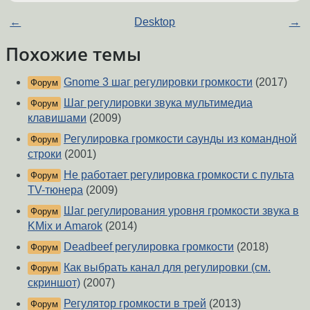
←
Desktop
→
Похожие темы
Gnome 3 шаг регулировки громкости
(2017)
Форум
Шаг регулировки звука мультимедиа
Форум
клавишами
(2009)
Регулировка громкости саунды из командной
Форум
строки
(2001)
Не работает регулировка громкости с пульта
Форум
TV-тюнера
(2009)
Шаг регулирования уровня громкости звука в
Форум
KMix и Amarok
(2014)
Deadbeef регулировка громкости
(2018)
Форум
Как выбрать канал для регулировки (см.
Форум
скриншот)
(2007)
Регулятор громкости в трей
(2013)
Форум