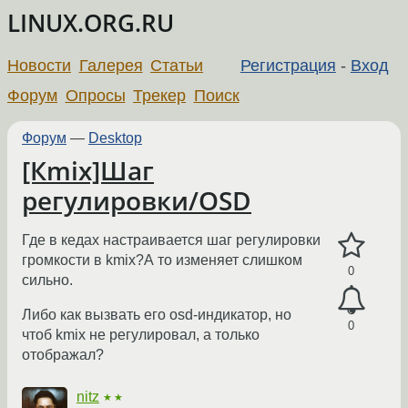
LINUX.ORG.RU
Новости
Галерея
Статьи
Регистрация
-
Вход
Форум
Опросы
Трекер
Поиск
Форум
—
Desktop
[Кmix]Шаг
регулировки/OSD
Где в кедах настраивается шаг регулировки
громкости в kmix?А то изменяет слишком
0
сильно.
Либо как вызвать его osd-индикатор, но
0
чтоб kmix не регулировал, а только
отображал?
nitz
★★