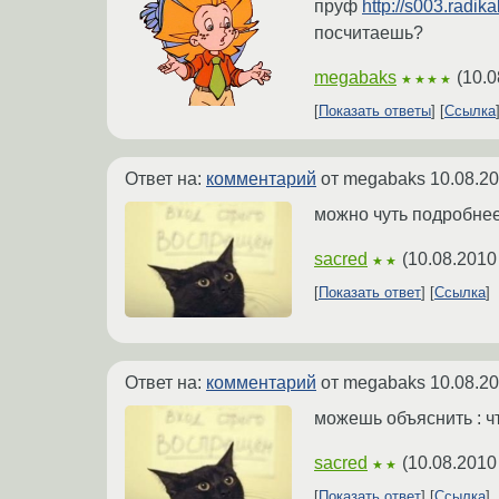
пруф
http://s003.radi
посчитаешь?
megabaks
(
10.0
★★★★
Показать ответы
Ссылка
Ответ на:
комментарий
от megabaks
10.08.20
можно чуть подробнее
sacred
(
10.08.2010
★★
Показать ответ
Ссылка
Ответ на:
комментарий
от megabaks
10.08.20
можешь объяснить : чт
sacred
(
10.08.2010
★★
Показать ответ
Ссылка