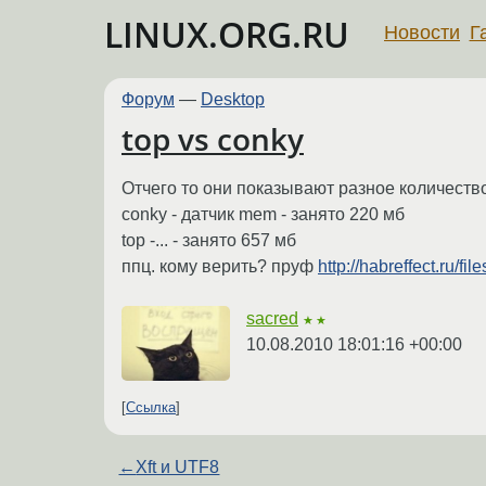
LINUX.ORG.RU
Новости
Г
Форум
—
Desktop
top vs conky
Отчего то они показывают разное количеств
conky - датчик mem - занято 220 мб
top -... - занято 657 мб
ппц. кому верить? пруф
http://habreffect.ru
sacred
★★
10.08.2010 18:01:16 +00:00
Ссылка
←
Xft и UTF8