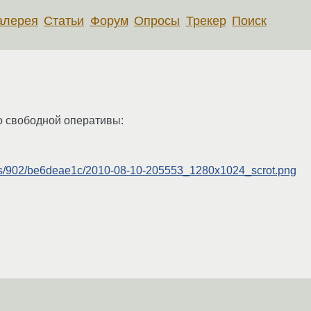
алерея
Статьи
Форум
Опросы
Трекер
Поиск
о свободной оперативы:
/files/902/be6deae1c/2010-08-10-205553_1280x1024_scrot.png