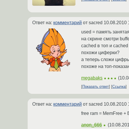
Ответ на:
комментарий
от sacred
10.08.2010 
used = память занята
на скрине смотри buffe
cached в топ и cached
похожи циферки?
а теперь сложи цифры
похоже на топ-показан
megabaks
(
10.0
★★★★
Показать ответ
Ссылка
Ответ на:
комментарий
от sacred
10.08.2010 
free ram = MemFree + 
anon_666
(
10.08.201
★