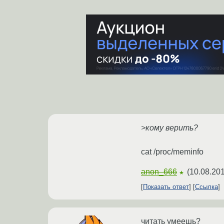
>кому верить?
cat /proc/meminfo
anon_666
(
10.08.201
★
Показать ответ
Ссылка
читать умеешь?