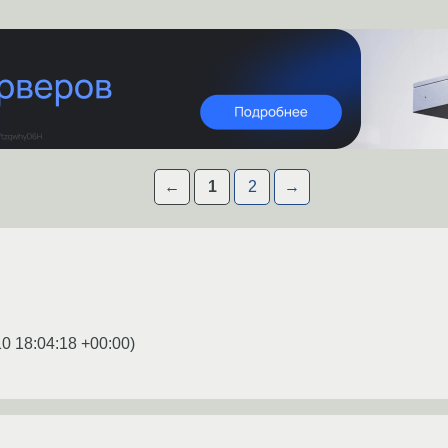
←
1
2
→
0 18:04:18 +00:00
)