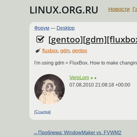
LINUX.ORG.RU
Новости
Г
Форум
—
Desktop
[gentoo][gdm][fluxbox
fluxbox
,
gdm
,
gentoo
I'm using gdm + FluxBox. How to make changing k
VeroLom
★★
07.08.2010 21:08:18 +00:00
Ссылка
←
Проблема: WindowMaker vs. FVWM2