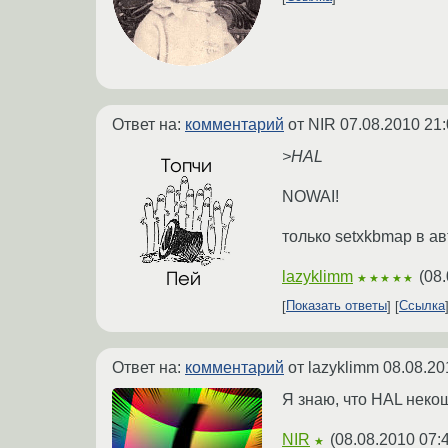
Ответ на:
комментарий
от NIR
07.08.2010 21:
>HAL
NOWAI!
только setxkbmap в а
lazyklimm
(
08.
★★★★★
Показать ответы
Ссылка
Ответ на:
комментарий
от lazyklimm
08.08.20
Я знаю, что HAL некош
NIR
(
08.08.2010 07:
★