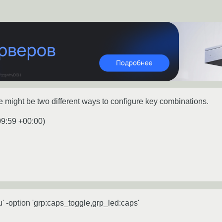
might be two different ways to configure key combinations.
09:59 +00:00
)
u' -option 'grp:caps_toggle,grp_led:caps'