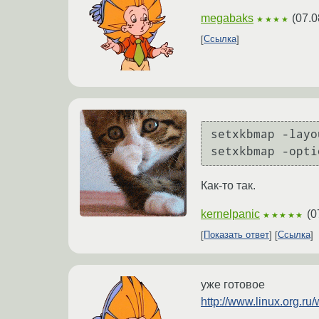
megabaks
(
07.0
★★★★
Ссылка
setxkbmap -layo
setxkbmap -opti
Как-то так.
kernelpanic
(
0
★★★★★
Показать ответ
Ссылка
уже готовое
http://www.linux.o