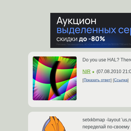
Do you use HAL? There 
NIR
(
07.08.2010 21:
★
Показать ответ
Ссылка
setxkbmap -layout 'us,r
переделай по-своему