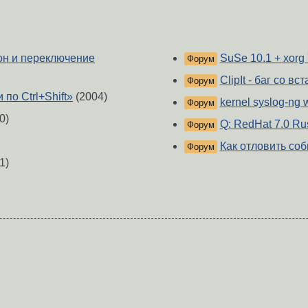
он и переключение
SuSe 10.1 + xorg 
Форум
ClipIt - баг со в
Форум
по Ctrl+Shift»
(2004)
kernel syslog-ng w
Форум
0)
Q: RedHat 7.0 Rus
Форум
Как отловить со
Форум
1)