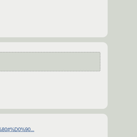
%80#%D0%90...