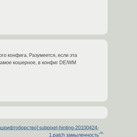
ого конфига. Разумеется, если эта
 самое кошерное, в конфиг DE/WM
[шрифтоборство] subpixel-hinting-20100424-
→
1.patch замыленность