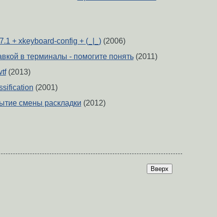
7.1 + xkeyboard-config + (_|_)
(2006)
ставкой в терминалы - помогите понять
(2011)
tf
(2013)
sification
(2001)
бытие смены раскладки
(2012)
Вверх