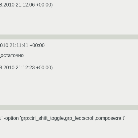
8.2010 21:12:06 +00:00
)
2010 21:11:41 +00:00
достаточно
8.2010 21:12:23 +00:00
)
' -option 'grp:ctrl_shift_toggle,grp_led:scroll,compose:ralt'