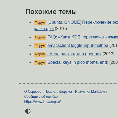
Похожие темы
[Ubuntu, GNOME] Переключение ок
Форум
раскладки
(2010)
FAQ: «Как в KDE переключать языки 
Форум
emacsclient toggle-input-method
(201
Форум
смена раскладки в openbox
(2013)
Форум
Special keys in pico (home, end)
(200
Форум
О Сервере
-
Правила форума
-
Разметка Markdown
Сообщить об ошибке
https://www.linux.org.ru/