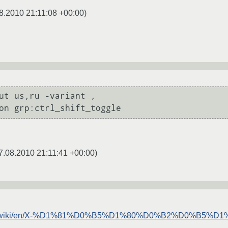
8.2010 21:11:08 +00:00
)
ut us,ru -variant ,

on grp:ctrl_shift_toggle
7.08.2010 21:11:41 +00:00
)
rg.ru/wiki/en/X-%D1%81%D0%B5%D1%80%D0%B2%D0%B5%D1