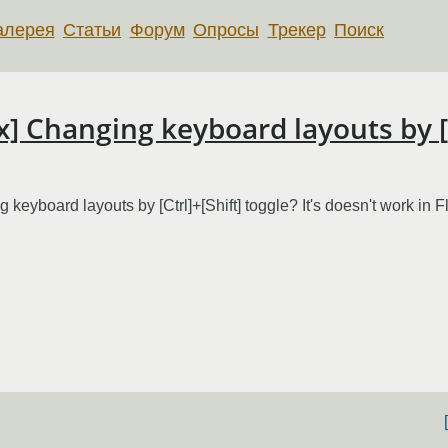
алерея
Статьи
Форум
Опросы
Трекер
Поиск
] Changing keyboard layouts by [C
eyboard layouts by [Ctrl]+[Shift] toggle? It's doesn't work in F