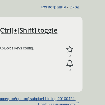
Регистрация
-
Вход
trl]+[Shift] toggle
luxBox's keys config.
0
0
[шрифтоборство] subpixel-hinting-20100424-
→
1.patch замыленность