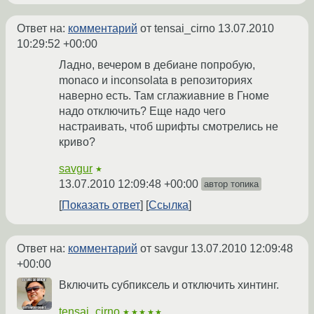
Ответ на:
комментарий
от tensai_cirno
13.07.2010
10:29:52 +00:00
Ладно, вечером в дебиане попробую,
monaco и inconsolata в репозиториях
наверно есть. Там сглажиавние в Гноме
надо отключить? Еще надо чего
настраивать, чтоб шрифты смотрелись не
криво?
savgur
★
13.07.2010 12:09:48 +00:00
автор топика
Показать ответ
Ссылка
Ответ на:
комментарий
от savgur
13.07.2010 12:09:48
+00:00
Включить субпиксель и отключить хинтинг.
tensai_cirno
★★★★★