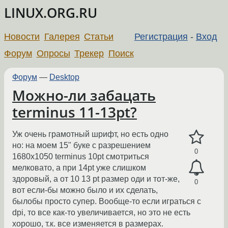
LINUX.ORG.RU
Новости
Галерея
Статьи
Регистрация
-
Вход
Форум
Опросы
Трекер
Поиск
Форум
—
Desktop
Можно-ли забацать
terminus 11-13pt?
Уж очень грамотный шрифт, но есть одно
но: на моем 15" буке с разрешением
0
1680x1050 terminus 10pt смотриться
мелковато, а при 14pt уже слишком
здоровый, а от 10 13 pt размер оди и тот-же,
0
вот если-бы можно было и их сделать,
былобы просто супер. Вообще-то если играться с
dpi, то все как-то увеличивается, но это не есть
хорошо, т.к. все изменяется в размерах.