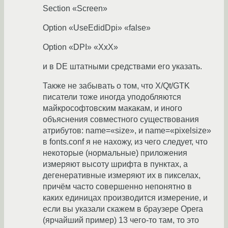
Section «Screen»
Option «UseEdidDpi» «false»
Option «DPI» «XxX»
и в DE штатными средствами его указать.
Также не забывать о том, что X/Qt/GTK
писатели тоже иногда уподобляются
майкрософтовским макакам, и иного
объяснения совместного существования
атрибутов: name=«size», и name=«pixelsize»
в fonts.conf я не нахожу, из чего следует, что
некоторые (нормальные) приложения
измеряют высоту шрифта в пунктах, а
дегенеративные измеряют их в пикселах,
причём часто совершенно непонятно в
каких единицах производится измерение, и
если вы указали скажем в браузере Opera
(ярчайший пример) 13 чего-то там, то это