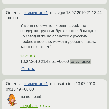
Ответ на:
комментарий
от savgur
13.07.2010 21:13:44
+00:00
У меня почему-то ни один шрифт не
соодержит русских букв, кракозябры одни,
но сегодня же на опенсусе с русским
проблем небыло, может в дебиане пакета
каого нехватает?
savgur
★
13.07.2010 21:42:51 +00:00
автор топика
Ссылка
Ответ на:
комментарий
от tensai_cirno
13.07.2010
09:13:49 +00:00
ты не прав!
megabaks
★★★★