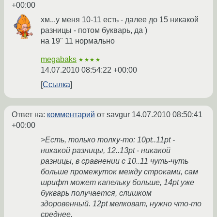
+00:00
хм...у меня 10-11 есть - далее до 15 никакой
разницы - потом букварь, да )
на 19" 11 нормально
megabaks
★★★★
14.07.2010 08:54:22 +00:00
Ссылка
Ответ на:
комментарий
от savgur
14.07.2010 08:50:41
+00:00
>Есть, только толку-то: 10pt..11pt -
никакой разницы, 12..13pt - никакой
разницы, в сравнении с 10..11 чуть-чуть
больше промежуток между строками, сам
шрифт может капельку больше, 14pt уже
букварь получается, слишком
здоровенный. 12pt мелковат, нужно что-то
среднее.