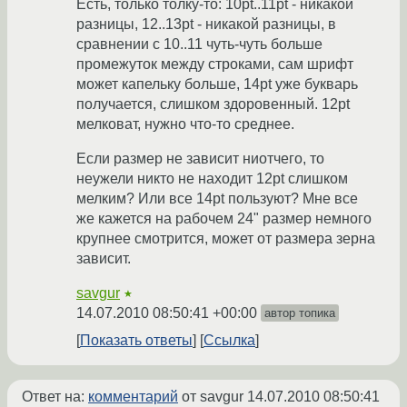
Есть, только толку-то: 10pt..11pt - никакой
разницы, 12..13pt - никакой разницы, в
сравнении с 10..11 чуть-чуть больше
промежуток между строками, сам шрифт
может капельку больше, 14pt уже букварь
получается, слишком здоровенный. 12pt
мелковат, нужно что-то среднее.
Если размер не зависит ниотчего, то
неужели никто не находит 12pt слишком
мелким? Или все 14pt пользуют? Мне все
же кажется на рабочем 24" размер немного
крупнее смотрится, может от размера зерна
зависит.
savgur
★
14.07.2010 08:50:41 +00:00
автор топика
Показать ответы
Ссылка
Ответ на:
комментарий
от savgur
14.07.2010 08:50:41