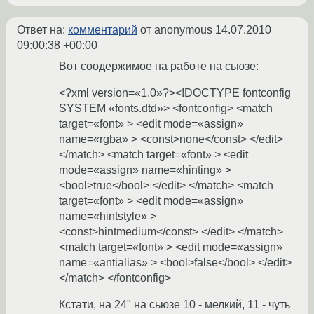
Ответ на:
комментарий
от anonymous
14.07.2010
09:00:38 +00:00
Вот соодержимое на работе на сьюзе:
<?xml version=«1.0»?><!DOCTYPE fontconfig
SYSTEM «fonts.dtd»> <fontconfig> <match
target=«font» > <edit mode=«assign»
name=«rgba» > <const>none</const> </edit>
</match> <match target=«font» > <edit
mode=«assign» name=«hinting» >
<bool>true</bool> </edit> </match> <match
target=«font» > <edit mode=«assign»
name=«hintstyle» >
<const>hintmedium</const> </edit> </match>
<match target=«font» > <edit mode=«assign»
name=«antialias» > <bool>false</bool> </edit>
</match> </fontconfig>
Кстати, на 24" на сьюзе 10 - мелкий, 11 - чуть