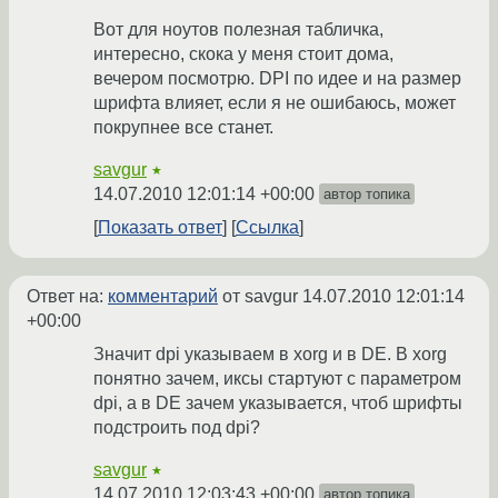
Вот для ноутов полезная табличка,
интересно, скока у меня стоит дома,
вечером посмотрю. DPI по идее и на размер
шрифта влияет, если я не ошибаюсь, может
покрупнее все станет.
savgur
★
14.07.2010 12:01:14 +00:00
автор топика
Показать ответ
Ссылка
Ответ на:
комментарий
от savgur
14.07.2010 12:01:14
+00:00
Значит dpi указываем в xorg и в DE. В xorg
понятно зачем, иксы стартуют с параметром
dpi, а в DE зачем указывается, чтоб шрифты
подстроить под dpi?
savgur
★
14.07.2010 12:03:43 +00:00
автор топика