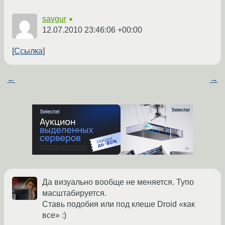
savgur
★
12.07.2010 23:46:06 +00:00
Ссылка
←
→
Да визуально вообще не меняется. Тупо
масштабируется.
Ставь подобия или под клеше Droid «как
все» :)