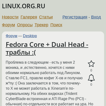
LINUX.ORG.RU
Новости
Галерея
Статьи
Регистрация
-
Вход
Форум
Опросы
Трекер
Поиск
Форум
—
Desktop
Fedora Core + Dual Head -
траблы :(
Проблема в следующем - есть у меня 2
моника, и ,естественно, хочется с ними
0
обоими нормально работать под Линухом.
Ставлю FC1, правлю кофиг Х-ов и получаю
ж*пу :( Она заключается в том, что почему-
0
то Х не может работать в Xineram'e по-
нормальному. На обеих видюхах (Trident
CyberBlade-встроенная и ATI Rage Pro (PCI) -
обычная) по-отдельности все работает на ура. Но