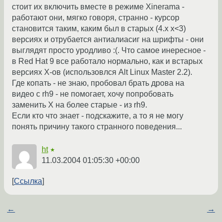
стоит их включить вместе в режиме Xinerama -
работают они, мягко говоря, странно - курсор
становится таким, каким был в старых (4.х х<3)
версиях и отрубается антиалиасиг на шрифты - они
выглядят просто уродливо :(. Что самое инересное -
в Red Hat 9 все работало нормально, как и встарых
версиях Х-ов (использовлся Alt Linux Master 2.2).
Где копать - не знаю, пробовал брать дрова на
видео с rh9 - не помогает, хочу попробовать
заменить Х на более старые - из rh9.
Если кто что знает - подскажите, а то я не могу
понять причину такого странного поведения...
ht
★
11.03.2004 01:05:30 +00:00
Ссылка
←
→