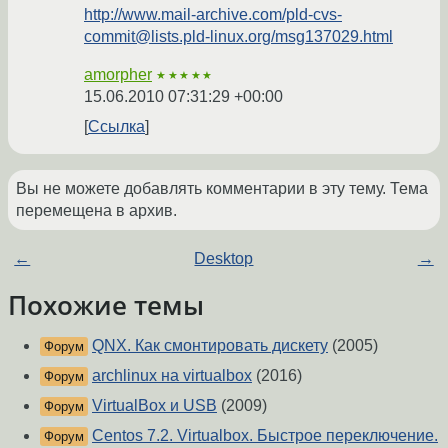
http://www.mail-archive.com/pld-cvs-
commit@lists.pld-linux.org/msg137029.html
amorpher
★★★★★
15.06.2010 07:31:29 +00:00
Ссылка
Вы не можете добавлять комментарии в эту тему. Тема
перемещена в архив.
←
Desktop
→
Похожие темы
QNX. Как смонтировать дискету
(2005)
Форум
archlinux на virtualbox
(2016)
Форум
VirtualBox и USB
(2009)
Форум
Centos 7.2. Virtualbox. Быстрое переключение.
Форум