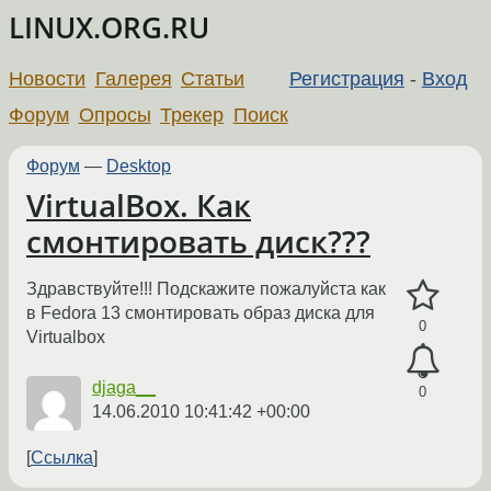
LINUX.ORG.RU
Новости
Галерея
Статьи
Регистрация
-
Вход
Форум
Опросы
Трекер
Поиск
Форум
—
Desktop
VirtualBox. Как
смонтировать диск???
Здравствуйте!!! Подскажите пожалуйста как
в Fedora 13 смонтировать образ диска для
0
Virtualbox
djaga__
0
14.06.2010 10:41:42 +00:00
Ссылка