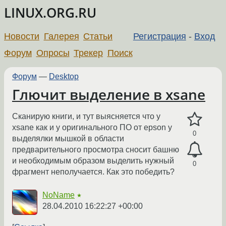
LINUX.ORG.RU
Новости
Галерея
Статьи
Регистрация
-
Вход
Форум
Опросы
Трекер
Поиск
Форум
—
Desktop
Глючит выделение в xsane
Сканирую книги, и тут выясняется что у
xsane как и у оригинального ПО от epson у
0
выделялки мышкой в области
предварительного просмотра сносит башню
и необходимым образом выделить нужный
0
фрагмент неполучается. Как это победить?
NoName
★
28.04.2010 16:22:27 +00:00