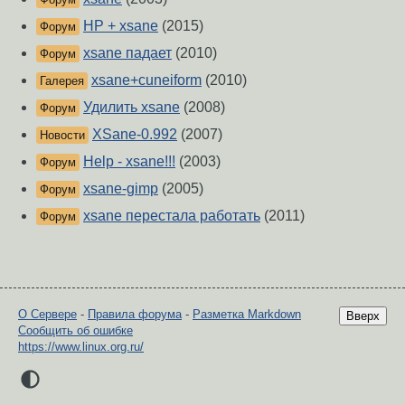
HP + xsane
(2015)
Форум
xsane падает
(2010)
Форум
xsane+cuneiform
(2010)
Галерея
Удилить xsane
(2008)
Форум
XSane-0.992
(2007)
Новости
Help - xsane!!!
(2003)
Форум
xsane-gimp
(2005)
Форум
xsane перестала работать
(2011)
Форум
О Сервере
-
Правила форума
-
Разметка Markdown
Вверх
Сообщить об ошибке
https://www.linux.org.ru/