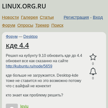
LINUX.ORG.RU
Новости
Галерея
Статьи
Регистрация
-
Вход
Форум
Опросы
Трекер
Поиск
Форум
—
Desktop
кде 4.4
Решил на кубунту 9.10 обновить кде до 4.4
обновил все как сказанно на сайте
0
http://kubuntu.ru/node/5659
кде больше не загружается. Desktop-kde
0
тоже не ставится но это возможно потому
что с вайфай не конектит
кто знает как проблему решить?
leviu