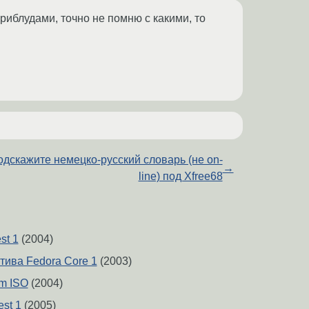
приблудами, точно не помню с какими, то
дскажите немецко-русский словарь (не on-
→
line) под Xfree68
st 1
(2004)
тива Fedora Core 1
(2003)
om ISO
(2004)
est 1
(2005)