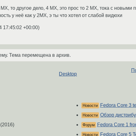
MX, то другое дело, 4 MX, это прос то 2 MX, тока с новыми 
ость у неё как у 2MX, э ты что хотел от слабой видюхи
4 17:45:02 +00:00
)
ему. Тема перемещена в архив.
По
Desktop
Fedora Core 3 te
Новости
Обзор дистрибу
Новости
(2016)
Fedora Core 1 fr
Форум
Fedora Core 5 T
Новости