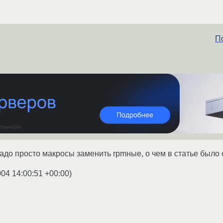
По
адо просто макросы заменить rpmные, о чем в статье было с
004 14:00:51 +00:00
)