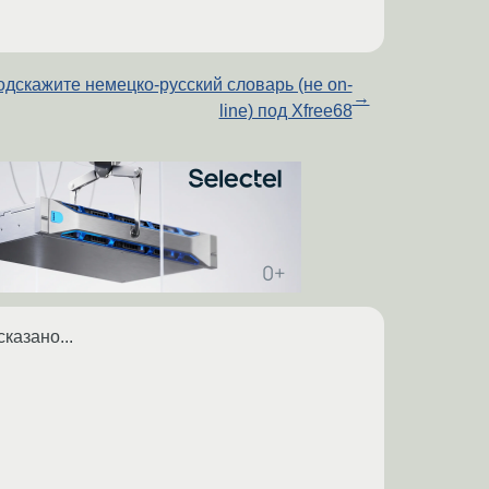
дскажите немецко-русский словарь (не on-
→
line) под Xfree68
казано...