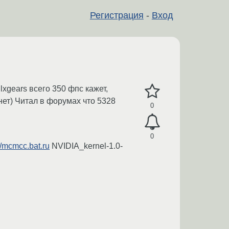
Регистрация
-
Вход
lxgears всего 350 фпс кажет,
нет) Читал в форумах что 5328
0
0
//mcmcc.bat.ru
NVIDIA_kernel-1.0-