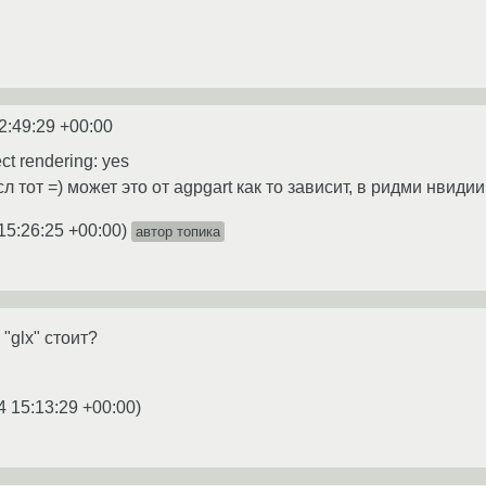
2:49:29 +00:00
ect rendering: yes
л тот =) может это от agpgart как то зависит, в ридми нвидии
15:26:25 +00:00
)
автор топика
"glx" стоит?
4 15:13:29 +00:00
)