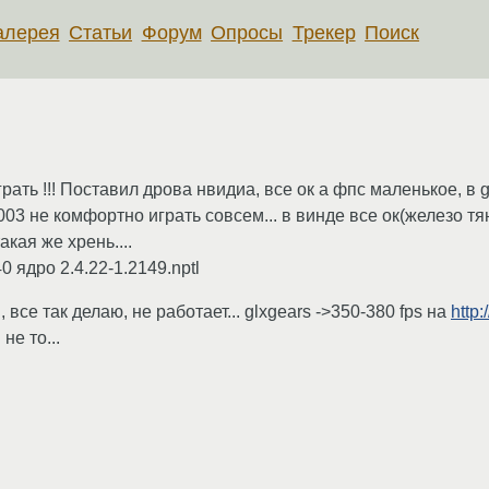
алерея
Статьи
Форум
Опросы
Трекер
Поиск
рать !!! Поставил дрова нвидиа, все ок а фпс маленькое, в g
003 не комфортно играть совсем... в винде все ок(железо тя
акая же хрень....
ядро 2.4.22-1.2149.nptl
се так делаю, не работает... glxgears ->350-380 fps на
http:
не то...