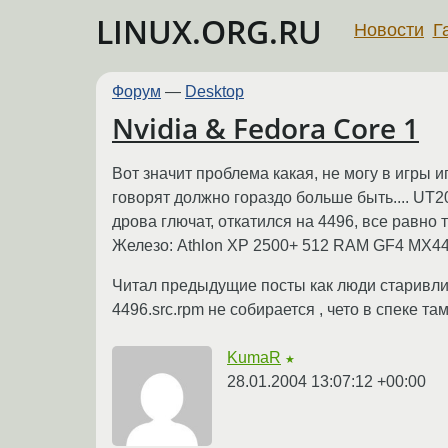
LINUX.ORG.RU
Новости
Г
Форум
—
Desktop
Nvidia & Fedora Core 1
Вот значит проблема какая, не могу в игры иг
говорят должно гораздо больше быть.... UT2
дрова глючат, откатился на 4496, все равно т
Железо: Athlon XP 2500+ 512 RAM GF4 MX440 
Читал предыдущие посты как люди старивли, в
4496.src.rpm не собирается , чето в спеке там 
KumaR
★
28.01.2004 13:07:12 +00:00