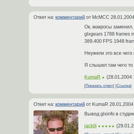
Ответ на:
комментарий
от McMCC
28.01.2004
Ок, макросы заменил, 
glxgears 1788 frames i
389.400 FPS 1948 fram
Неужели это все чего
Я слышел там чего то 
KumaR
(
28.01.2004 
★
Показать ответ
Ссылка
Ответ на:
комментарий
от KumaR
28.01.2004
Вывод glxinfo в студи
jackill
(
29.01.2
★★★★★