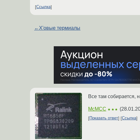
Ссылка
←
X'овые термиалы
Все там собирается, н
McMCC
(
28.01.2
★★★
Показать ответ
Ссылка