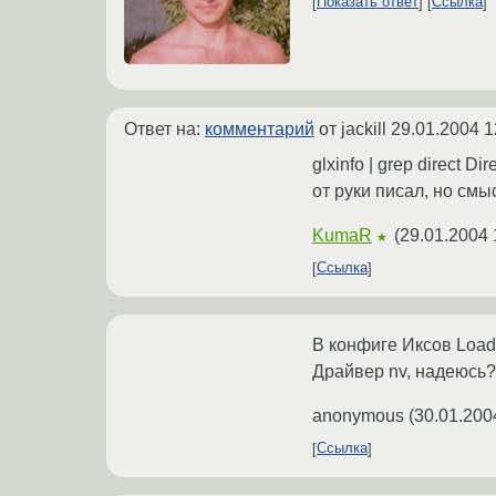
Показать ответ
Ссылка
Ответ на:
комментарий
от jackill
29.01.2004 1
glxinfo | grep direct Dir
от руки писал, но смыс
KumaR
(
29.01.2004 
★
Ссылка
В конфиге Иксов Load 
Драйвер nv, надеюcь?
anonymous
(
30.01.200
Ссылка