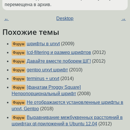
перемещена в архив.
←
Desktop
→
Похожие темы
шрифты в urxvt
(2009)
Форум
lcd-filtering и размер шрифтов
(2012)
Форум
Давайте вместе поборем ШГ!
(2012)
Форум
gentoo urxvt шрифт
(2010)
Форум
terminus + urxvt
(2014)
Форум
[фанатам Proggy Square]
Форум
Непропорциональный шрифт
(2008)
Не отображаются установленные шрифты в
Форум
urxvt, Gentoo
(2018)
Выравнивание межбуквенных расстояний в
Форум
шрифтах qt-приложений в Ubuntu 12.04
(2012)