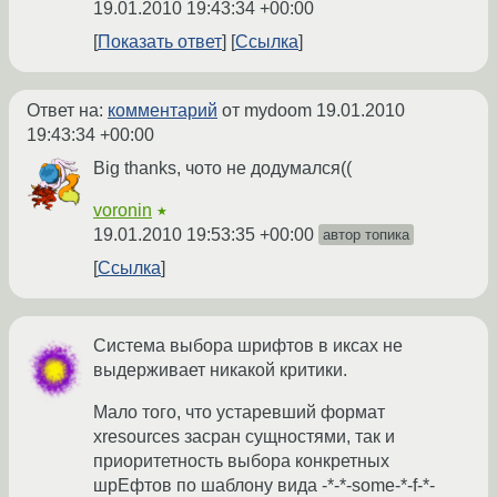
19.01.2010 19:43:34 +00:00
Показать ответ
Ссылка
Ответ на:
комментарий
от mydoom
19.01.2010
19:43:34 +00:00
Big thanks, чото не додумался((
voronin
★
19.01.2010 19:53:35 +00:00
автор топика
Ссылка
Система выбора шрифтов в иксах не
выдерживает никакой критики.
Мало того, что устаревший формат
xresources засран сущностями, так и
приоритетность выбора конкретных
шрЕфтов по шаблону вида -*-*-some-*-f-*-