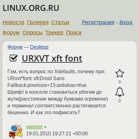
LINUX.ORG.RU
Новости
Галерея
Статьи
Регистрация
-
Вход
Форум
Опросы
Трекер
Поиск
Форум
—
Desktop
URXVT xft font
Гхм, есть вопрос по Xdefaults, почему при:
URxvt*font: xft:Droid Sans
0
Fallback:pixelsize=15:antialias=true
Шрифт в консоли становиться убогим до
жути(расстояние между буквами огромное)
0
и терминал соответственно растягивается
бешенно. И как это пофиксить?
voronin
★
19.01.2010 19:27:21 +00:00