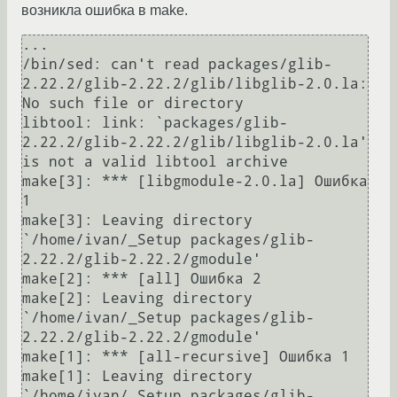
возникла ошибка в make.
...

/bin/sed: can't read packages/glib-
2.22.2/glib-2.22.2/glib/libglib-2.0.la: 
No such file or directory

libtool: link: `packages/glib-
2.22.2/glib-2.22.2/glib/libglib-2.0.la' 
is not a valid libtool archive

make[3]: *** [libgmodule-2.0.la] Ошибка 
1

make[3]: Leaving directory 
`/home/ivan/_Setup packages/glib-
2.22.2/glib-2.22.2/gmodule'

make[2]: *** [all] Ошибка 2

make[2]: Leaving directory 
`/home/ivan/_Setup packages/glib-
2.22.2/glib-2.22.2/gmodule'

make[1]: *** [all-recursive] Ошибка 1

make[1]: Leaving directory 
`/home/ivan/_Setup packages/glib-