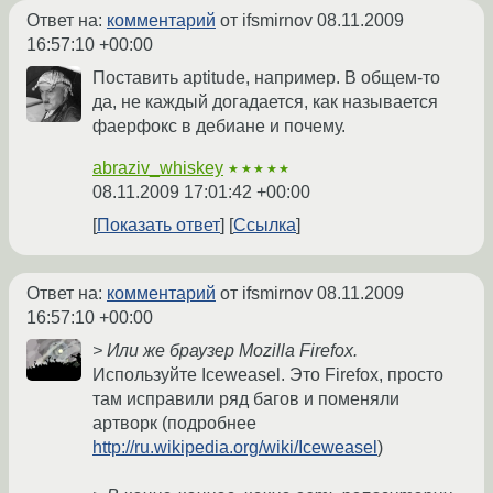
Ответ на:
комментарий
от ifsmirnov
08.11.2009
16:57:10 +00:00
Поставить aptitude, например. В общем-то
да, не каждый догадается, как называется
фаерфокс в дебиане и почему.
abraziv_whiskey
★★★★★
08.11.2009 17:01:42 +00:00
Показать ответ
Ссылка
Ответ на:
комментарий
от ifsmirnov
08.11.2009
16:57:10 +00:00
> Или же браузер Mozilla Firefox.
Используйте Iceweasel. Это Firefox, просто
там исправили ряд багов и поменяли
артворк (подробнее
http://ru.wikipedia.org/wiki/Iceweasel
)