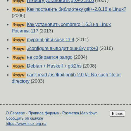
Не могу установить gtk+-2.10.6
(2007)
Форум
Как поставить библиотеку gtk+-2.8.16 в Linux?
Форум
(2006)
Как установить xombrero 1.6.3 на Linux
Форум
Росинка 11?
(2013)
mypaint git и suse 11.4
(2011)
Форум
./configure выводит ошибку gtk+3
(2016)
Форум
не собирается pango
(2004)
Форум
Debian + Haskell + gtk2hs
(2008)
Форум
can't read /usr/lib/libglib-2.0.la: No such file or
Форум
directory
(2003)
О Сервере
-
Правила форума
-
Разметка Markdown
Вверх
Сообщить об ошибке
https://www.linux.org.ru/