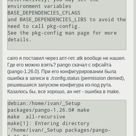
environment variables 
BASE_DEPENDENCIES_CFLAGS

and BASE_DEPENDENCIES_LIBS to avoid the 
need to call pkg-config.

See the pkg-config man page for more 
details.

cairo я поставил через апт-гет. atk вообще не нашел.
Где его можно взять? pango скачал с офсайта
(pango-1.26.0). При его конфигурировании была
ошибка в записи в ./config.status (permission denied),
решившаяся запуском конфигура из-под рута.
Казалось бы, все хорошо, ан нет - ошибка в make.
debian:/home/ivan/_Setup 
packages/pango-1.26.0# make

make  all-recursive

make[1]: Entering directory 
`/home/ivan/_Setup packages/pango-