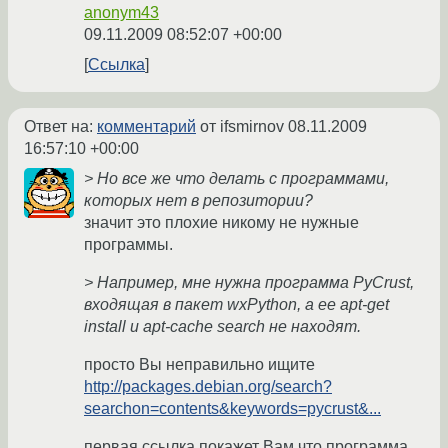
anonym43
09.11.2009 08:52:07 +00:00
Ссылка
Ответ на:
комментарий
от ifsmirnov
08.11.2009
16:57:10 +00:00
> Но все же что делать с программами,
которых нет в репозитории?
значит это плохие никому не нужные
программы.
> Например, мне нужна программа PyCrust,
входящая в пакет wxPython, а ее apt-get
install и apt-cache search не находят.
просто Вы неправильно ищите
http://packages.debian.org/search?
searchon=contents&keywords=pycrust&...
первая ссылка покажет Вам что программа