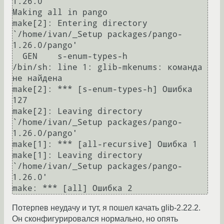
1.26.0'

Making all in pango

make[2]: Entering directory 
`/home/ivan/_Setup packages/pango-
1.26.0/pango'

  GEN    s-enum-types-h

/bin/sh: line 1: glib-mkenums: команда 
не найдена

make[2]: *** [s-enum-types-h] Ошибка 
127

make[2]: Leaving directory 
`/home/ivan/_Setup packages/pango-
1.26.0/pango'

make[1]: *** [all-recursive] Ошибка 1

make[1]: Leaving directory 
`/home/ivan/_Setup packages/pango-
1.26.0'

Потерпев неудачу и тут, я пошел качать glib-2.22.2.
Он сконфигурировался нормально, но опять