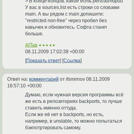
> В конце-концов, какие есть репозитории
У вас в sources.list есть строки со словами
main. А вы рядом с main допишите:
"restricted non-free" через пробел без
кавычек и обновитесь. Софта станет
больше.
AITap
★★★★★
08.11.2009 17:02:38 +00:00
Показать ответ
Ссылка
Ответ на:
комментарий
от ifsmirnov
08.11.2009
16:57:10 +00:00
Думаю, если нужная версия программы всё
же есть в репозиториях backports, то лучше
ставить именно оттуда.
Если же её нет в backports, но есть,
например, в unstable, то можно попытаться
бэкпотртировать самому.