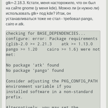
gtk+-2.18.3. Кстати, меня насторожило, что он был
на сайте gnome (у меня kde). Можно ли (и нужно ли)
использовать gtk+ под kde? Итак, он
устанавливаться тоже не стал - требовал pango,
cairo и atk.
checking for BASE_DEPENDENCIES... 
configure: error: Package requirements 
(glib-2.0 >= 2.21.3    atk >= 1.13.0    
pango >= 1.20    cairo >= 1.6) were not 
met:

No package 'atk' found

No package 'pango' found

Consider adjusting the PKG_CONFIG_PATH 
environment variable if you

installed software in a non-standard 
prefix.

Alternatively, you may set the 