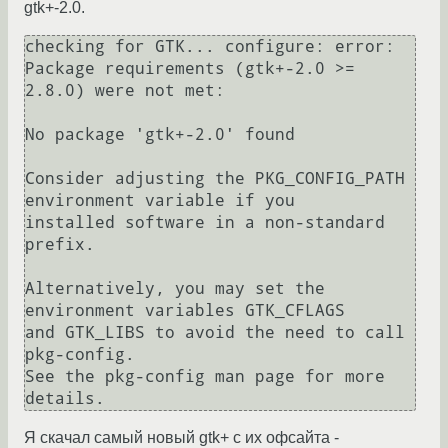
gtk+-2.0.
checking for GTK... configure: error: 
Package requirements (gtk+-2.0 >= 
2.8.0) were not met:

No package 'gtk+-2.0' found

Consider adjusting the PKG_CONFIG_PATH 
environment variable if you

installed software in a non-standard 
prefix.

Alternatively, you may set the 
environment variables GTK_CFLAGS

and GTK_LIBS to avoid the need to call 
pkg-config.

See the pkg-config man page for more 
Я скачал самый новый gtk+ с их офсайта -