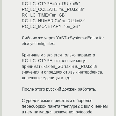
RC_LC_CTYPE="ru_RU.koi8r"
RC_LC_COLLATE="ru_RU.koi8r"
RC_LC_TIME="en_GB"
RC_LC_NUMERIC="ru_RU.koi8r"
RC_LC_MONETARY="en_GB"
Либо их же через YaST->System->Editor for
etc/sysconfig files.
Критичным является только параметр
RC_LC_CTYPE, остальные могут
принимать как en_GB так и ru_RU.koi8r
значения и определяют язык интерфейса,
денежные еденицы и т.д..
После этого русский должен работать.
С уродливыми шрифтами я боролся
пересборкой пакета freetrype2 с включением
в нем патча для включения bytecode