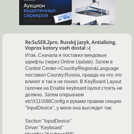
Re:SuSE8.2pro. Russkij Jazyk, Antialising.
Vopros kotory vseh dostal :-(
Итак. Сначала я поставил виндовые
шрифты (через Online Update). Затем в
Сontrol Center->Country/Region&Language
поставил Country:Russia, правда на что это
влияет я так и не понял. В KeyBoard Layout
галочки на Enable keyboard layout стоять не
должно. Затем открываем
etc\X11\X86Config и руками правим секцию
"InputDevice", у меня она выглядит так:
Section "InputDevice"
Driver "Keyboard"