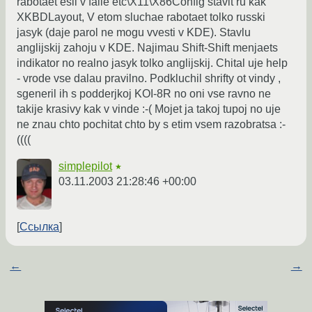
rabotaet esli v faile etc\X11\X86Config stavit ru kak
XKBDLayout, V etom sluchae rabotaet tolko russki
jasyk (daje parol ne mogu vvesti v KDE). Stavlu
anglijskij zahoju v KDE. Najimau Shift-Shift menjaets
indikator no realno jasyk tolko anglijskij. Chital uje help
- vrode vse dalau pravilno. Podkluchil shrifty ot vindy ,
sgeneril ih s podderjkoj KOI-8R no oni vse ravno ne
takije krasivy kak v vinde :-( Mojet ja takoj tupoj no uje
ne znau chto pochitat chto by s etim vsem razobratsa :-
((((
simplepilot
★
03.11.2003 21:28:46 +00:00
Ссылка
←
→