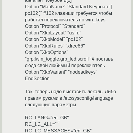
Identifier "Keyboard[0]"
Option "MapName" "Standard Keyboard [
pc102 ]" #102 клавиши требуется чтобы
работал переключатель по win_keys.
Option "Protocol" "Standard"
Option "XkbLayout" "us,ru"
Option "XkbModel" "pc102"
Option "XkbRules" "xfree86"
Option "XkbOptions"
"grp:lwin_toggle,grp_led:scroll" # поставь
сюда свой любимый переключатель
Option "XkbVariant" "nodeadkeys"
EndSection
Так, теперь надо выставить локаль. Либо
правим руками в /etc/sysconfig/language
следующие параметры
RC_LANG="en_GB"
RC_LC_ALL=""
RC_LC_MESSAGES="en_GB"