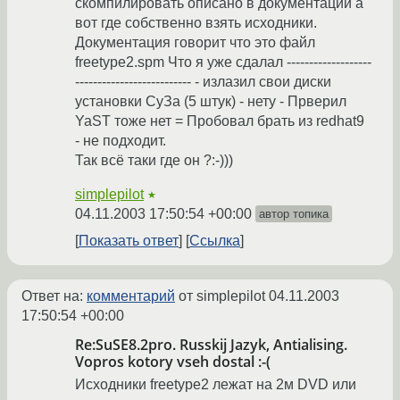
скомпилировать описано в документации а
вот где собственно взять исходники.
Документация говорит что это файл
freetype2.spm Что я уже сдалал -------------------
-------------------------- - излазил свои диски
установки СуЗа (5 штук) - нету - Прверил
YaST тоже нет = Пробовал брать из redhat9
- не подходит.
Так всё таки где он ?:-)))
simplepilot
★
04.11.2003 17:50:54 +00:00
автор топика
Показать ответ
Ссылка
Ответ на:
комментарий
от simplepilot
04.11.2003
17:50:54 +00:00
Re:SuSE8.2pro. Russkij Jazyk, Antialising.
Vopros kotory vseh dostal :-(
Исходники freetype2 лежат на 2м DVD или