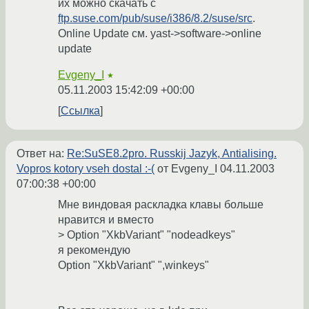
их можно скачать с
ftp.suse.com/pub/suse/i386/8.2/suse/src
.
Online Update см. yast->software->online
update
Evgeny_I
★
05.11.2003 15:42:09 +00:00
Ссылка
Ответ на:
Re:SuSE8.2pro. Russkij Jazyk, Antialising.
Vopros kotory vseh dostal :-(
от Evgeny_I
04.11.2003
07:00:38 +00:00
Мне виндовая раскладка клавы больше
нравится и вместо
> Option "XkbVariant" "nodeadkeys"
я рекомендую
Option "XkbVariant" ",winkeys"