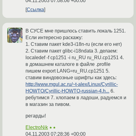
04.11.2003 07:08:06 +00:00
Ссылка
В СУСЕ мне пришлось ставить локаль 1251.
Если интересно раскажу:
1. Ставим пакет kde3-i18n-ru (если его нет)
2. Ставим пакет glibc-i18ndata 3. делаем:
localedef -f cp1251 -i ru_RU ru_RU.cp1251 4.
в домашнем каталоге в файле .profile
пишем export LANG=ru_RU.cp1251 5.
ставим виндовозные шрифты как здесь:
http://www.mgul.ac.ru/~t-alex/Linux/Cyrillic-
HOWTO/Cyrillic-HOWTO-russian-4.h...
6.
ребутимся 7. хлопаем в ладоши, радуемся и
в магазин за пивом.
регарды!
ElectroNik
★★
04.11.2003 07:28:36 +00:00