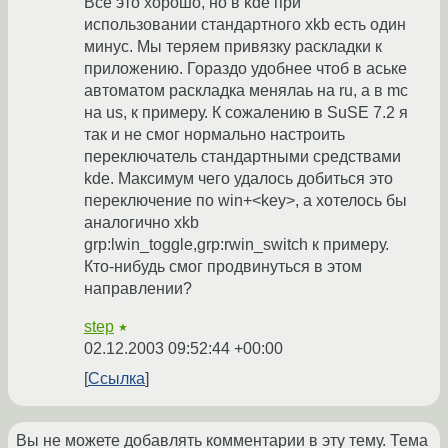
Все это хорошо, но в kde при
использовании стандартного xkb есть один
минус. Мы теряем привязку раскладки к
приложению. Гораздо удобнее чтоб в аське
автоматом раскладка менялаь на ru, а в mc
на us, к примеру. К сожалению в SuSE 7.2 я
так и не смог нормально настроить
переключатель стандартными средствами
kde. Максимум чего удалось добиться это
переключение по win+<key>, а хотелось бы
аналогично xkb
grp:lwin_toggle,grp:rwin_switch к примеру.
Кто-нибудь смог продвинуться в этом
направлении?
step
★
02.12.2003 09:52:44 +00:00
Ссылка
Вы не можете добавлять комментарии в эту тему. Тема