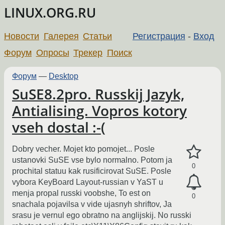
LINUX.ORG.RU
Новости
Галерея
Статьи
Регистрация
-
Вход
Форум
Опросы
Трекер
Поиск
Форум
—
Desktop
SuSE8.2pro. Russkij Jazyk,
Antialising. Vopros kotory
vseh dostal :-(
Dobry vecher. Mojet kto pomojet... Posle
ustanovki SuSE vse bylo normalno. Potom ja
0
prochital statuu kak rusificirovat SuSE. Posle
vybora KeyBoard Layout-russian v YaST u
menja propal russki voobshe, To est on
0
snachala pojavilsa v vide ujasnyh shriftov, Ja
srasu je vernul ego obratno na anglijskij. No russki