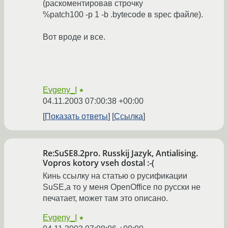
(раскоментировав строчку
%patch100 -p 1 -b .bytecode в spec файле).
Вот вроде и все.
Evgeny_I
★
04.11.2003 07:00:38 +00:00
Показать ответы
Ссылка
Re:SuSE8.2pro. Russkij Jazyk, Antialising.
Vopros kotory vseh dostal :-(
Кинь ссылку на статью о русификации
SuSE,а то у меня OpenOffice по русски не
печатает, может там это описано.
Evgeny_I
★