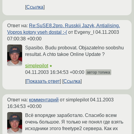
Ссылка
Ответ на:
Re:SuSE8.2pro. Russkij Jazyk, Antialising.
Vopros kotory vseh dostal :-(
от Evgeny_I
04.11.2003
07:00:38 +00:00
Spasibo. Budu probovat. Objazatelno soobshu
resultat. A chto takoe Online Update ?
simplepilot
★
04.11.2003 16:34:53 +00:00
автор топика
Показать ответ
Ссылка
Ответ на:
комментарий
от simplepilot
04.11.2003
16:34:53 +00:00
Всё впорядке заработало. Спасибо всем
очень большое. Я только не понял где взять
исходники этого freetype2 сервера. Как их