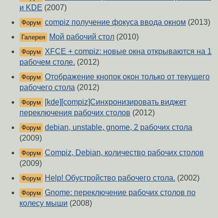
и KDE
(2007)
compiz получение фокуса ввода окном
(2013)
Форум
Мой рабочий стол
(2010)
Галерея
XFCE + compiz: новые окна открываются на 1
Форум
рабочем столе.
(2012)
Отображение кнопок окон только от текущего
Форум
рабочего стола
(2012)
[kde][compiz]Синхронизировать виджет
Форум
переключения рабочих столов
(2012)
debian, unstable, gnome, 2 рабочих стола
Форум
(2009)
Compiz, Debian, количество рабочих столов
Форум
(2009)
Help! Обустройство рабочего стола.
(2002)
Форум
Gnome: переключение рабочих столов по
Форум
колесу мыши
(2008)