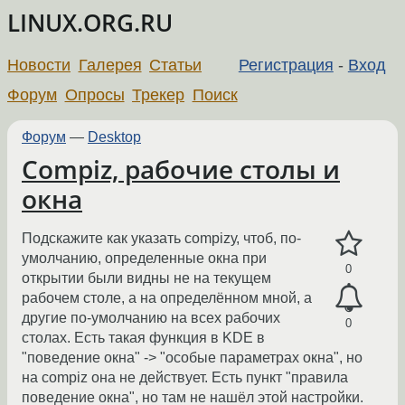
LINUX.ORG.RU
Новости
Галерея
Статьи
Регистрация
-
Вход
Форум
Опросы
Трекер
Поиск
Форум
—
Desktop
Compiz, рабочие столы и
окна
Подскажите как указать compizу, чтоб, по-
умолчанию, определенные окна при
0
открытии были видны не на текущем
рабочем столе, а на определённом мной, а
другие по-умолчанию на всех рабочих
0
столах. Есть такая функция в KDE в
"поведение окна" -> "особые параметрах окна", но
на compiz она не действует. Есть пункт "правила
поведение окна", но там не нашёл этой настройки.