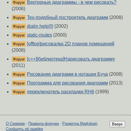
Векторные диаграммы - в чем рисовать?
Форум
(2006)
Tex-подобный построитель диаграмм
(2008)
Форум
dialin help!!!!
(2002)
Форум
static-routes
(2000)
Форум
[offtop]рисовалка 2D планов помещений
Форум
(2008)
[c++][библиотека]Нарисовать диаграмму
Форум
(2011)
Рисование диаграмм в нотации Буча
(2008)
Форум
Программа для рисования диаграмм
(2013)
Форум
переключатель раскладки RH6
(1999)
Форум
О Сервере
-
Правила форума
-
Разметка Markdown
Вверх
Сообщить об ошибке