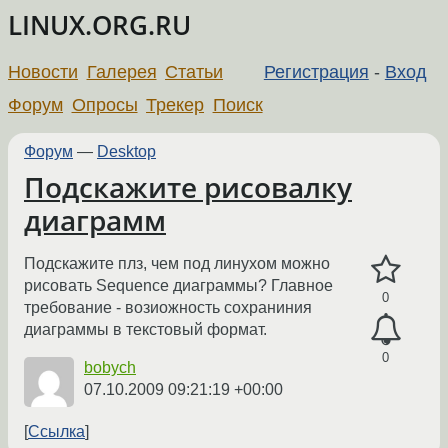
LINUX.ORG.RU
Новости
Галерея
Статьи
Регистрация
-
Вход
Форум
Опросы
Трекер
Поиск
Форум
—
Desktop
Подскажите рисовалку
диаграмм
Подскажите плз, чем под линухом можно
рисовать Sequence диаграммы? Главное
0
требование - возиожность сохраниния
диаграммы в текстовый формат.
0
bobych
07.10.2009 09:21:19 +00:00
Ссылка