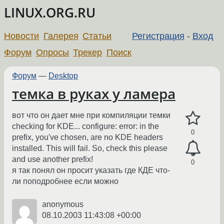
LINUX.ORG.RU
Новости
Галерея
Статьи
Регистрация
-
Вход
Форум
Опросы
Трекер
Поиск
Форум
—
Desktop
темка в руках у ламера
вот что он дает мне при компиляции темки
checking for KDE... configure: error: in the
0
prefix, you've chosen, are no KDE headers
installed. This will fail. So, check this please
and use another prefix!
0
я так понял он просит указать где КДЕ что-
ли поподробнее если можно
anonymous
08.10.2003 11:43:08 +00:00