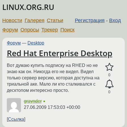
LINUX.ORG.RU
Новости
Галерея
Статьи
Регистрация
-
Вход
Форум
Опросы
Трекер
Поиск
Форум
—
Desktop
Red Hat Enterprise Desktop
Вот думаю купить подписку на RHED но не
знаю как он. Никогда его не видел. Видел
0
только сервер версию, которая доступна на
триальной аке. Мало ли кто сталкивался с
десктопом интересно просто.
0
graynder
★
27.06.2009 17:53:03 +00:00
Ссылка