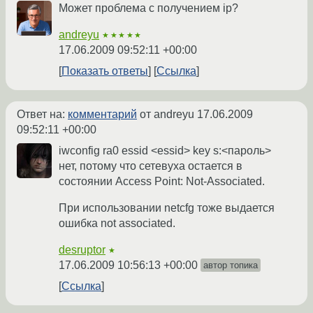
Может проблема с получением ip?
andreyu
★★★★★
17.06.2009 09:52:11 +00:00
Показать ответы
Ссылка
Ответ на:
комментарий
от andreyu
17.06.2009
09:52:11 +00:00
iwconfig ra0 essid <essid> key s:<пароль>
нет, потому что сетевуха остается в
состоянии Access Point: Not-Associated.
При использовании netcfg тоже выдается
ошибка not associated.
desruptor
★
17.06.2009 10:56:13 +00:00
автор топика
Ссылка