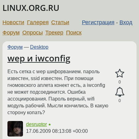
LINUX.ORG.RU
Новости
Галерея
Статьи
Регистрация
-
Вход
Форум
Опросы
Трекер
Поиск
Форум
—
Desktop
wep и iwconfig
Есть сетка с wep шифорванием. пароль
известен, ssid известен. При помощи
0
гномовского аплета конект есть, а iwconfig
не может подсоединится. Ошибка
ассоциирования. Пароль верный, wifi
0
модуль рабочий. Мысли кончились. В какую
сторону копать?
desruptor
★
17.06.2009 08:13:08 +00:00