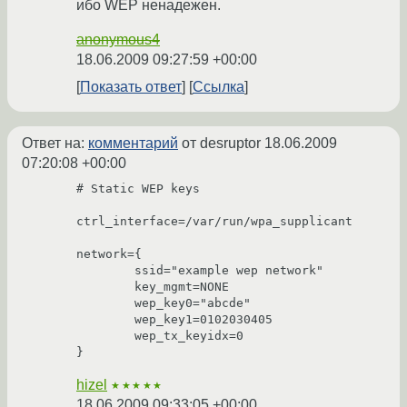
ибо WEP ненадежен.
anonymous4
18.06.2009 09:27:59 +00:00
Показать ответ
Ссылка
Ответ на:
комментарий
от desruptor
18.06.2009
07:20:08 +00:00
# Static WEP keys

ctrl_interface=/var/run/wpa_supplicant

network={

	ssid="example wep network"

	key_mgmt=NONE

	wep_key0="abcde"

	wep_key1=0102030405

	wep_tx_keyidx=0

hizel
★★★★★
18.06.2009 09:33:05 +00:00