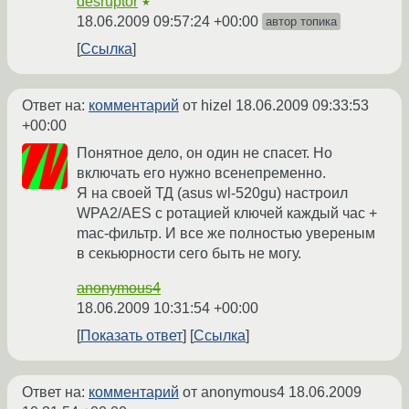
desruptor
★
18.06.2009 09:57:24 +00:00
автор топика
Ссылка
Ответ на:
комментарий
от hizel
18.06.2009 09:33:53
+00:00
Понятное дело, он один не спасет. Но
включать его нужно всенепременно.
Я на своей ТД (asus wl-520gu) настроил
WPA2/AES с ротацией ключей каждый час +
mac-фильтр. И все же полностью увереным
в секьюрности сего быть не могу.
anonymous4
18.06.2009 10:31:54 +00:00
Показать ответ
Ссылка
Ответ на:
комментарий
от anonymous4
18.06.2009