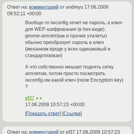
Ответ на:
комментарий
от andreyu
17.06.2009
09:52:11 +00:00
Вообще-то iwconfig хочет не пароль, а ключ
для WEP-шифрования (в hex-виде).
gnome-апплет(как и прочие утилиты)
обычно преобразует пароль в ключ
(механизм вроде у всех одинаковый и
стандартизован)
А что собственно мешает поднять сетку
апплетом, потом просто посмотреть
iwconfig-ом какой ключ (поле Encryption key)
?
ef37
★★
17.06.2009 10:57:23 +00:00
Показать ответ
Ссылка
Ответ на:
комментарий
от ef37
17.06.2009 10:57:23