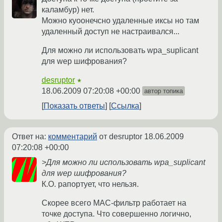
каламбур) нет.
Можно куоонечсно удаленные иксы но там
удаленный доступ не настраивался...
Для можно ли использовать wpa_suplicant
для wep шифрования?
desruptor
★
18.06.2009 07:20:08 +00:00
автор топика
Показать ответы
Ссылка
Ответ на:
комментарий
от desruptor
18.06.2009
07:20:08 +00:00
>Для можно ли использовать wpa_suplicant
для wep шифрования?
К.О. рапортует, что нельзя.
Скорее всего MAC-фильтр работает на
точке доступа. Что совершенно логично,