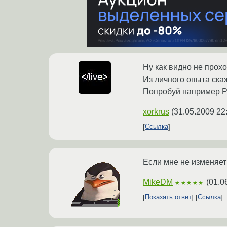
Ну как видно не прох
Из личного опыта ска
Попробуй например Pat
xorkrus
(
31.05.2009 22
Ссылка
Если мне не изменяет 
MikeDM
(
01.0
★★★★★
Показать ответ
Ссылка