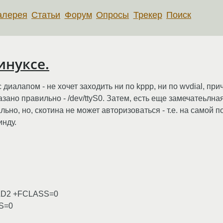
алерея
Статьи
Форум
Опросы
Трекер
Поиск
инуксе.
диалапом - не хочет заходить ни по kppp, ни по wvdial, при
но правильно - /dev/ttyS0. Затем, есть еще замечатеьлная т
ьно, но, скотина не может авторизоваться - т.е. на самой п
инду.
1 &D2 +FCLASS=0
SS=0