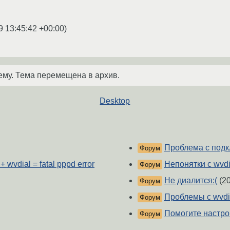
9 13:45:42 +00:00
)
ему. Тема перемещена в архив.
Desktop
Проблема с подкл
Форум
 wvdial = fatal pppd error
Непонятки с wvdi
Форум
Не диалится:(
(20
Форум
Проблемы с wvdi
Форум
Помогите настрои
Форум