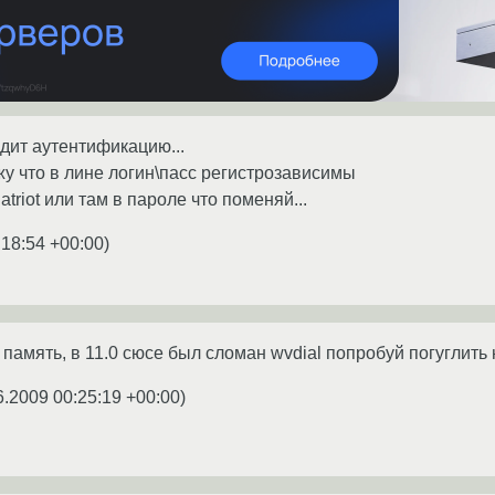
одит аутентификацию...
жу что в лине логин\пасс регистрозависимы
riot или там в пароле что поменяй...
:18:54 +00:00
)
память, в 11.0 сюсе был сломан wvdial попробуй погуглить н
6.2009 00:25:19 +00:00
)