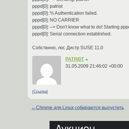
pppd[0]: patriot
pppd[0]: % Authentication failed.
pppd[0]: NO CARRIER
pppd[0]: --> Don't know what to do! Starting ppp
pppd[0]: Serial connection established.
Собствнно, лог. Дистр SUSE 11.0
PATRI0T
★
31.05.2009 21:46:02 +00:00
Ссылка
←
Chrome для Linux собираются выпустить