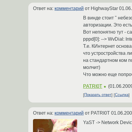
Ответ на:
комментарий
от HighwayStar
01.06
В винде стоит " небез
авторизации. Это есть
Вот непонятно тут - с
pppd[0]: --> WvDial: Int
Т.е. КИнтернет основа
что устростройства ли
на стандартном ком по
молчит)
Что можно еще попро
PATRI0T
(
01.06.200
★
Показать ответ
Ссылка
Ответ на:
комментарий
от PATRI0T
01.06.200
YaST -> Network Devi