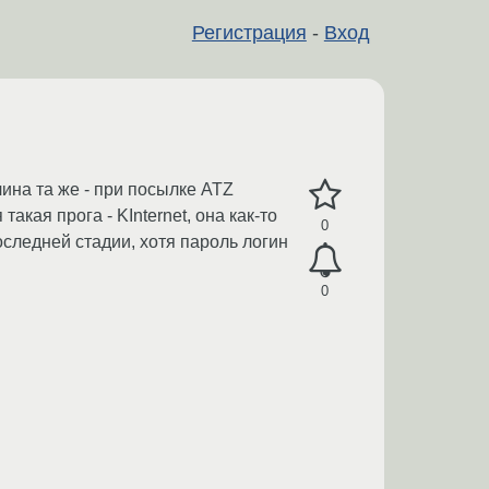
Регистрация
-
Вход
чина та же - при посылке ATZ
акая прога - KInternet, она как-то
0
оследней стадии, хотя пароль логин
0