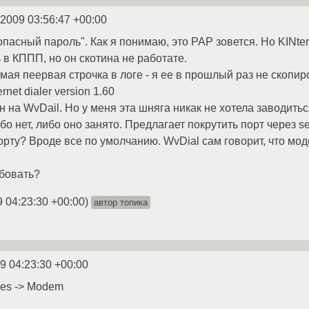
.2009 03:56:47 +00:00
опасный пароль". Как я понимаю, это PAP зовется. Но KINte
 в КППП, но он скотина не работате.
амая пеервая строчка в логе - я ее в прошлый раз не скопиро
ernet dialer version 1.60
н на WvDail. Но у меня эта шняга никак не хотела заводитьс
бо нет, либо оно занято. Предлагает покрутить порт через s
рту? Вроде все по умолчанию. WvDial сам говорит, что моде
бовать?
9 04:23:30 +00:00
)
автор топика
9 04:23:30 +00:00
ces -> Modem