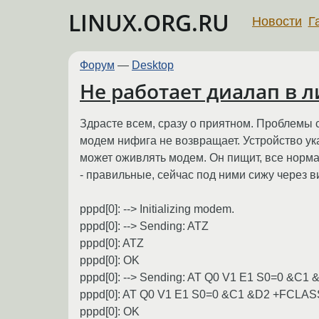
LINUX.ORG.RU
Новости
Г
Форум
—
Desktop
Не работает диалап в л
Здрасте всем, сразу о приятном. Проблемы с 
модем нифига не возвращает. Устройство указа
может оживлять модем. Он пищит, все нормал
- правильные, сейчас под ними сижу через в
pppd[0]: --> Initializing modem.
pppd[0]: --> Sending: ATZ
pppd[0]: ATZ
pppd[0]: OK
pppd[0]: --> Sending: AT Q0 V1 E1 S0=0 &C
pppd[0]: AT Q0 V1 E1 S0=0 &C1 &D2 +FCLA
pppd[0]: OK