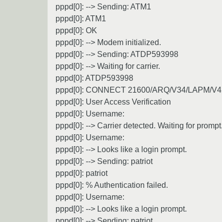
pppd[0]: --> Sending: ATM1
pppd[0]: ATM1
pppd[0]: OK
pppd[0]: --> Modem initialized.
pppd[0]: --> Sending: ATDP593998
pppd[0]: --> Waiting for carrier.
pppd[0]: ATDP593998
pppd[0]: CONNECT 21600/ARQ/V34/LAPM/V4
pppd[0]: User Access Verification
pppd[0]: Username:
pppd[0]: --> Carrier detected. Waiting for prompt
pppd[0]: Username:
pppd[0]: --> Looks like a login prompt.
pppd[0]: --> Sending: patriot
pppd[0]: patriot
pppd[0]: % Authentication failed.
pppd[0]: Username:
pppd[0]: --> Looks like a login prompt.
pppd[0]: --> Sending: patriot