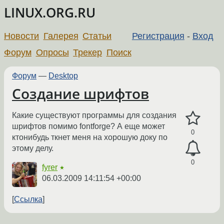
LINUX.ORG.RU
Новости
Галерея
Статьи
Регистрация
-
Вход
Форум
Опросы
Трекер
Поиск
Форум
—
Desktop
Создание шрифтов
Какие существуют программы для создания
шрифтов помимо fontforge? А еще может
0
ктонибудь ткнет меня на хорошую доку по
этому делу.
0
fyrer
★
06.03.2009 14:11:54 +00:00
Ссылка