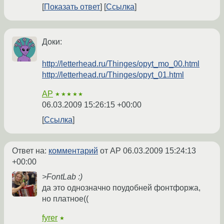
Показать ответ
Ссылка
Доки:
http://letterhead.ru/Thinges/opyt_mo_00.html
http://letterhead.ru/Thinges/opyt_01.html
AP
★★★★★
06.03.2009 15:26:15 +00:00
Ссылка
Ответ на:
комментарий
от AP
06.03.2009 15:24:13
+00:00
>FontLab :)
да это однозначно поудобней фонтфоржа,
но платное((
fyrer
★