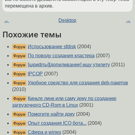
перемещена в архив.
←
Desktop
→
Похожие темы
Испосьзование sfdisk
(2004)
Форум
По поводу создания кластера
(2007)
Форум
[шрифты][допиливание] ищу утилиту
(2011)
Форум
IPCOP
(2007)
Форум
Удобное средство для создания deb-пакетов
Форум
(2010)
Киньте линк или саму доку по созданию
Форум
загрузочного CD-Rom в Linux
(2001)
Помогите найти доку
(2004)
Форум
Опыт создания ICQ бота...
(2004)
Форум
Сфера и winex
(2004)
Форум