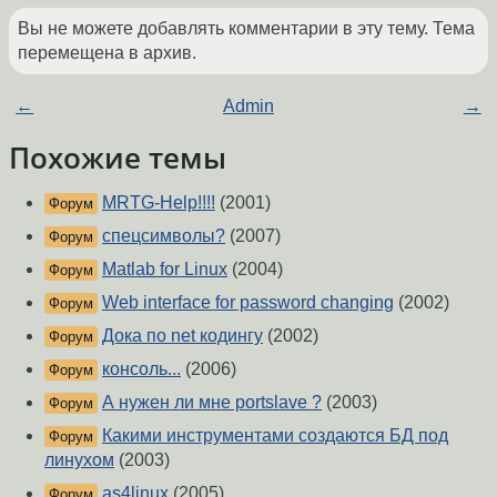
Вы не можете добавлять комментарии в эту тему. Тема
перемещена в архив.
←
Admin
→
Похожие темы
MRTG-Help!!!!
(2001)
Форум
спецсимволы?
(2007)
Форум
Matlab for Linux
(2004)
Форум
Web interface for password changing
(2002)
Форум
Дока по net кодингу
(2002)
Форум
консоль...
(2006)
Форум
А нужен ли мне portslave ?
(2003)
Форум
Какими инструментами создаются БД под
Форум
линухом
(2003)
as4linux
(2005)
Форум