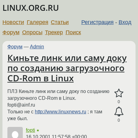
LINUX.ORG.RU
Новости
Галерея
Статьи
Регистрация
-
Вход
Форум
Опросы
Трекер
Поиск
Форум
—
Admin
Киньте линк или саму доку
по созданию загрузочного
CD-Rom в Linux
ПЛЗ Киньте линк или саму доку по созданию
загрузочного CD-Rom в Linux.
0
fopti@ainf.ru
Только не c
http://www.linuxnews.ru
; я там
уже был.
0
fopti
★
16.10.2001 11:57:58 +00:00