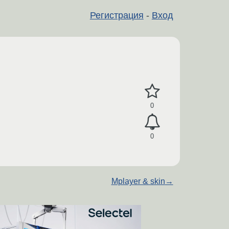
Регистрация
-
Вход
0
0
Mplayer & skin
→