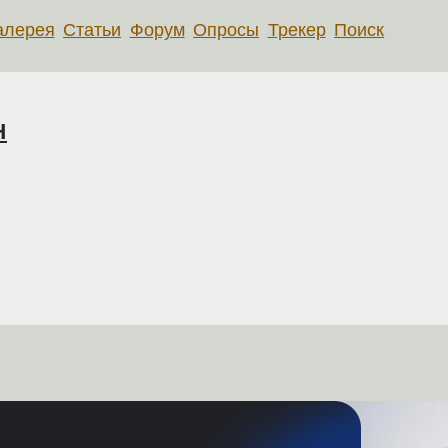
алерея
Статьи
Форум
Опросы
Трекер
Поиск
н