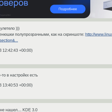
летело )))
менюшки полупрозрачными, как на скриншоте:
http://www.lin
ection&...
3 12:42:43 +00:00
)
е-то в настройкх есть
3 13:40:53 +00:00
)
 не нашел.... KDE 3.0