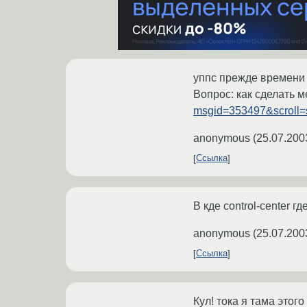
уппс прежде времени у
Вопрос: как сделать 
msgid=353497&scroll=s
anonymous
(
25.07.200
Ссылка
В кде control-center гд
anonymous
(
25.07.200
Ссылка
Кул! тока я тама этого