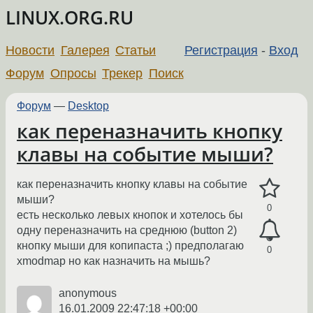
LINUX.ORG.RU
Новости
Галерея
Статьи
Регистрация
-
Вход
Форум
Опросы
Трекер
Поиск
Форум
—
Desktop
как переназначить кнопку
клавы на событие мыши?
как переназначить кнопку клавы на событие
мыши?
0
есть несколько левых кнопок и хотелось бы
одну переназначить на среднюю (button 2)
кнопку мыши для копипаста ;) предполагаю
0
xmodmap но как назначить на мышь?
anonymous
16.01.2009 22:47:18 +00:00