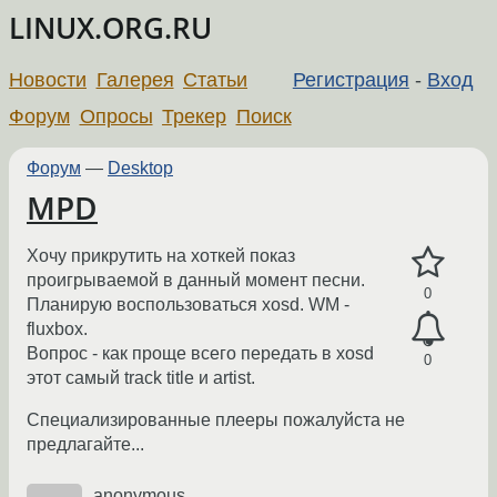
LINUX.ORG.RU
Новости
Галерея
Статьи
Регистрация
-
Вход
Форум
Опросы
Трекер
Поиск
Форум
—
Desktop
MPD
Хочу прикрутить на хоткей показ
проигрываемой в данный момент песни.
0
Планирую воспользоваться xosd. WM -
fluxbox.
Вопрос - как проще всего передать в xosd
0
этот самый track title и artist.
Специализированные плееры пожалуйста не
предлагайте...
anonymous