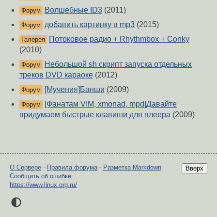
Волшебные ID3
(2011)
Форум
добавить картинку в mp3
(2015)
Форум
Потоковое радио + Rhythmbox + Conky
Галерея
(2010)
Небольшой sh скрипт запуска отдельных
Форум
треков DVD караоке
(2012)
[Мучения]Банши
(2009)
Форум
[Фанатам VIM, xmonad, mpd]Давайте
Форум
придумаем быстрые клавиши для плеера
(2009)
О Сервере
-
Правила форума
-
Разметка Markdown
Вверх
Сообщить об ошибке
https://www.linux.org.ru/