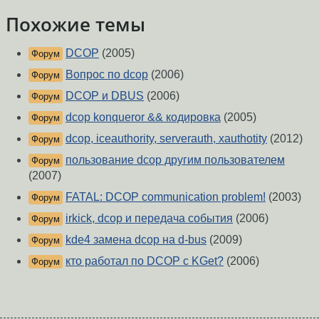
Похожие темы
DCOP
(2005)
Форум
Вопрос по dcop
(2006)
Форум
DCOP и DBUS
(2006)
Форум
dcop konqueror && кодировка
(2005)
Форум
dcop, iceauthority, serverauth, xauthotity
(2012)
Форум
пользование dcop другим пользователем
Форум
(2007)
FATAL: DCOP communication problem!
(2003)
Форум
irkick, dcop и передача события
(2006)
Форум
kde4 замена dcop на d-bus
(2009)
Форум
кто работал по DCOP с KGet?
(2006)
Форум