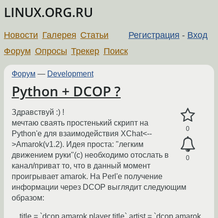
LINUX.ORG.RU
Новости
Галерея
Статьи
Регистрация
-
Вход
Форум
Опросы
Трекер
Поиск
Форум
—
Development
Python + DCOP ?
Здравствуй :) !
мечтаю сваять простенький скрипт на
0
Python'е для взаимодействия XChat<--
>Amarok(v1.2). Идея проста: "легким
движением руки"(с) необходимо отослать в
0
канал/приват то, что в данный момент
проигрывает amarok. На Perl'е получение
информации через DCOP выглядит следующим
образом:
... title = `dcop amarok player title` artist = `dcop amarok