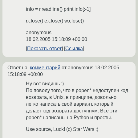
info = r.readline() print info[:-1]
r.close() e.close() w.close()
anonymous
18.02.2005 15:18:09 +00:00
Показать ответ
Ссылка
Ответ на:
комментарий
от anonymous
18.02.2005
15:18:09 +00:00
Ну вот видишь :)
По поводу того, что в popen* недоступен код
возврата, в Unix, в принципе, довольно
легко написать свой вариант, который
делает код возврата доступнум. Все эти
popen* написаны на Python и просты.
Use source, Luck! (c) Star Wars :)