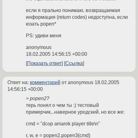
если я прально понимаю, возвращаемая
информация (return codes) недоступна, если
юзать popen*
PS: удиви меня
anonymous
18.02.2005 14:56:15 +00:00
Показать ответ
Ссылка
Ответ на:
комментарий
от anonymous
18.02.2005
14:56:15 +00:00
> popen2?
терь понял о чем ты :) тестовый
примерчик...наверное уродский, но все же:
cmd = "dcop amarok player title\n"
r, w, e = popen2.popen3(cmd)