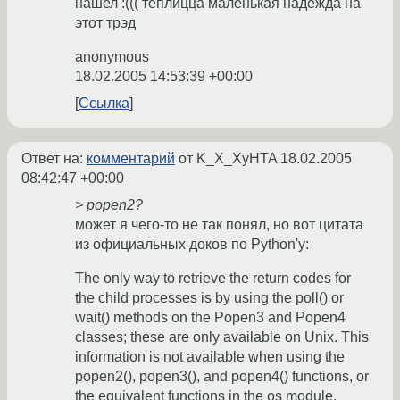
нашел :((( теплицца маленькая надежда на
этот трэд
anonymous
18.02.2005 14:53:39 +00:00
Ссылка
Ответ на:
комментарий
от K_X_XyHTA
18.02.2005
08:42:47 +00:00
> popen2?
может я чего-то не так понял, но вот цитата
из официальных доков по Python'у:
The only way to retrieve the return codes for
the child processes is by using the poll() or
wait() methods on the Popen3 and Popen4
classes; these are only available on Unix. This
information is not available when using the
popen2(), popen3(), and popen4() functions, or
the equivalent functions in the os module.