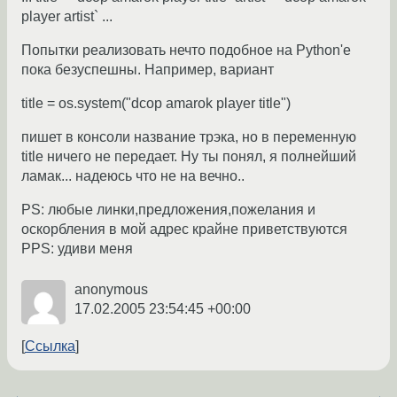
player artist` ...
Попытки реализовать нечто подобное на Python'е
пока безуспешны. Например, вариант
title = os.system("dcop amarok player title")
пишет в консоли название трэка, но в переменную
title ничего не передает. Ну ты понял, я полнейший
ламак... надеюсь что не на вечно..
PS: любые линки,предложения,пожелания и
оскорбления в мой адрес крайне приветствуются
PPS: удиви меня
anonymous
17.02.2005 23:54:45 +00:00
Ссылка
←
→