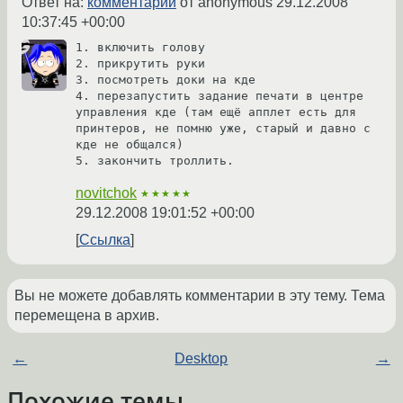
Ответ на:
комментарий
от anonymous
29.12.2008
10:37:45 +00:00
1. включить голову

2. прикрутить руки

3. посмотреть доки на кде

4. перезапустить задание печати в центре 
управления кде (там ещё апплет есть для 
принтеров, не помню уже, старый и давно с 
кде не общался)

5. закончить троллить.
novitchok
★★★★★
29.12.2008 19:01:52 +00:00
Ссылка
Вы не можете добавлять комментарии в эту тему. Тема
перемещена в архив.
←
Desktop
→
Похожие темы