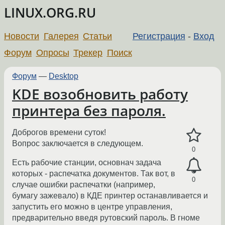
LINUX.ORG.RU
Новости
Галерея
Статьи
Регистрация
-
Вход
Форум
Опросы
Трекер
Поиск
Форум
—
Desktop
KDE возобновить работу
принтера без пароля.
Доброгов времени суток!
Вопрос заключается в следующем.
0
Есть рабочие станции, основнач задача
которых - распечатка документов. Так вот, в
0
случае ошибки распечатки (например,
бумагу зажевало) в КДЕ принтер останавливается и
запустить его можно в центре управления,
предварительно введя рутовский пароль. В гноме