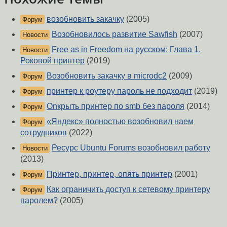
возобновить закачку
(2005)
Форум
Возобновилось развитие Sawfish
(2007)
Новости
Free as in Freedom на русском: Глава 1.
Новости
Роковой принтер
(2019)
Возобновить закачку в microdc2
(2009)
Форум
принтер к роутеру пароль не подходит
(2019)
Форум
Оnкрыть принтер по smb без пароля
(2014)
Форум
«Яндекс» полностью возобновил наем
Форум
сотрудников
(2022)
Ресурс Ubuntu Forums возобновил работу
Новости
(2013)
Принтер, принтер, опять принтер
(2001)
Форум
Как ограничить доступ к сетевому принтеру
Форум
паролем?
(2005)