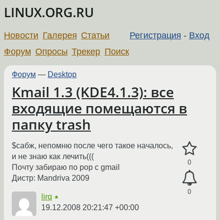
LINUX.ORG.RU
Новости
Галерея
Статьи
Регистрация
-
Вход
Форум
Опросы
Трекер
Поиск
Форум
—
Desktop
Kmail 1.3 (KDE4.1.3): все
входящие помещаются в
папку trash
$сабж, непомню после чего такое началось,
и не знаю как лечить(((
0
Почту забираю по pop с gmail
Дистр: Mandriva 2009
0
lirq
★
19.12.2008 20:21:47 +00:00