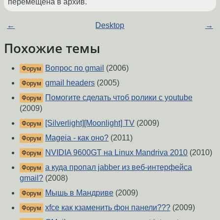
перемещена в архив.
←
Desktop
→
Похожие темы
Вопрос по gmail
(2006)
Форум
gmail headers
(2005)
Форум
Помогите сделать чтоб ролики с youtube
Форум
(2009)
[Silverlight][Moonlight] TV
(2009)
Форум
Mageia - как оно?
(2011)
Форум
NVIDIA 9600GT на Linux Mandriva 2010
(2010)
Форум
а куда пропал jabber из веб-интерфейса
Форум
gmail?
(2008)
Мышь в Мандриве
(2009)
Форум
xfce как кзаменить фон панели???
(2009)
Форум