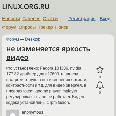
LINUX.ORG.RU
Новости
Галерея
Статьи
Регистрация
-
Вход
Форум
Опросы
Трекер
Поиск
Форум
—
Desktop
не изменяется яркость
видео
что установлено: Fedora 10 i386, nvidia
177.82 драйвер для gf 7600. в панели
0
настроки от nvidia нет изменения яркости,
контрастности и т.д. для видео оверлея. в
плеерах totem, gnome player, mplayer
0
регулировка есть, но не работает. Видео
кодеки установлены с rpm fusion.
anonymous