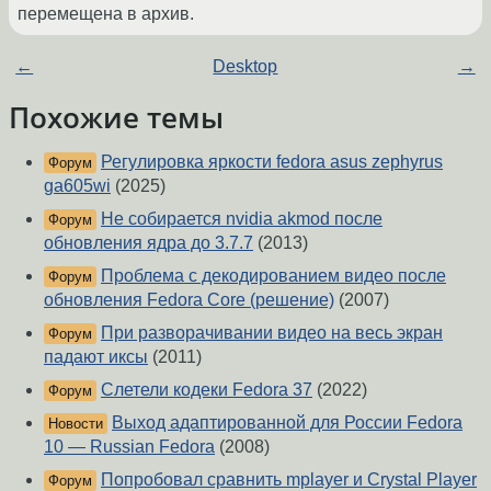
перемещена в архив.
←
Desktop
→
Похожие темы
Регулировка яркости fedora asus zephyrus
Форум
ga605wi
(2025)
Не собирается nvidia akmod после
Форум
обновления ядра до 3.7.7
(2013)
Проблема с декодированием видео после
Форум
обновления Fedora Core (решение)
(2007)
При разворачивании видео на весь экран
Форум
падают иксы
(2011)
Слетели кодеки Fedora 37
(2022)
Форум
Выход адаптированной для России Fedora
Новости
10 — Russian Fedora
(2008)
Попробовал сравнить mplayer и Crystal Player
Форум