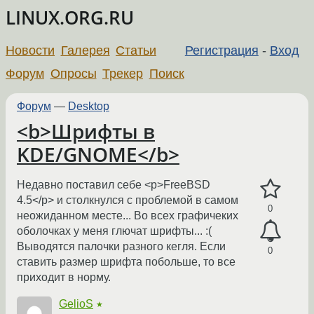
LINUX.ORG.RU
Новости
Галерея
Статьи
Регистрация
-
Вход
Форум
Опросы
Трекер
Поиск
Форум
—
Desktop
<b>Шрифты в
KDE/GNOME</b>
Недавно поставил себе <p>FreeBSD
4.5</p> и столкнулся с проблемой в самом
0
неожиданном месте... Во всех графичеких
оболочках у меня глючат шрифты... :(
Выводятся палочки разного кегля. Если
0
ставить размер шрифта побольше, то все
приходит в норму.
GelioS
★