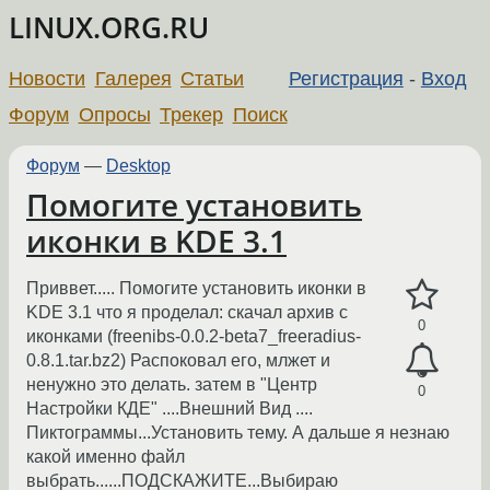
LINUX.ORG.RU
Новости
Галерея
Статьи
Регистрация
-
Вход
Форум
Опросы
Трекер
Поиск
Форум
—
Desktop
Помогите установить
иконки в KDE 3.1
Приввет..... Помогите установить иконки в
KDE 3.1 что я проделал: скачал архив с
0
иконками (freenibs-0.0.2-beta7_freeradius-
0.8.1.tar.bz2) Распоковал его, млжет и
ненужно это делать. затем в "Центр
0
Настройки КДЕ" ....Внешний Вид ....
Пиктограммы...Установить тему. А дальше я незнаю
какой именно файл
выбрать......ПОДСКАЖИТЕ...Выбираю