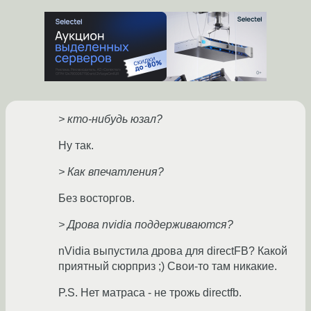
> кто-нибудь юзал?
Ну так.
> Как впечатления?
Без восторгов.
> Дрова nvidia поддерживаются?
nVidia выпустила дрова для directFB? Какой
приятный сюрприз ;) Свои-то там никакие.
P.S. Нет матраса - не трожь directfb.