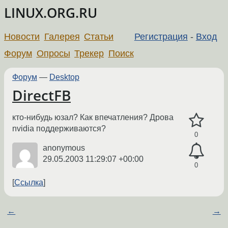
LINUX.ORG.RU
Новости
Галерея
Статьи
Регистрация
-
Вход
Форум
Опросы
Трекер
Поиск
Форум
—
Desktop
DirectFB
кто-нибудь юзал? Как впечатления? Дрова
nvidia поддерживаются?
0
anonymous
29.05.2003 11:29:07 +00:00
0
Ссылка
←
→