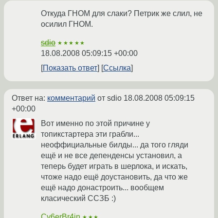
Откуда ГНОМ для слаки? Петрик же слил, не
осилил ГНОМ.
sdio
★★★★★
18.08.2008 05:09:15 +00:00
Показать ответ
Ссылка
Ответ на:
комментарий
от sdio
18.08.2008 05:09:15
+00:00
Вот именно по этой причине у
топикстартера эти грабли...
неоффициальные билды... да того гляди
ещё и не все депенденсы установил, а
теперь будет играть в шерлока, и искать,
чтоже надо ещё доустановить, да что же
ещё надо донастроить... вообщем
класический ССЗБ :)
Cy6erBr4in
★★★