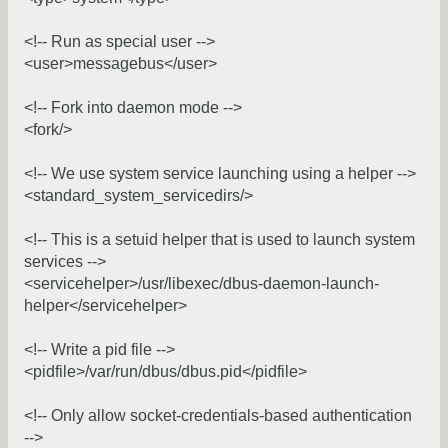
<!-- Run as special user -->
<user>messagebus</user>
<!-- Fork into daemon mode -->
<fork/>
<!-- We use system service launching using a helper -->
<standard_system_servicedirs/>
<!-- This is a setuid helper that is used to launch system
services -->
<servicehelper>/usr/libexec/dbus-daemon-launch-
helper</servicehelper>
<!-- Write a pid file -->
<pidfile>/var/run/dbus/dbus.pid</pidfile>
<!-- Only allow socket-credentials-based authentication
-->