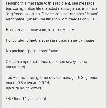
sending this message to this recipient, see message
bus configuration file (rejected message had interface
"org.freedesktop.Hal.Device.Volume" member "Mount"
error name "(unset)" destination "org.freedesktop.Hal")
На сколько я понимаю, что-то с Hal'ом.
PolicyKit-gnome-0.9 вставать отказывается, пишет:
No package 'polkit-dbus' found
Скачал и проинсталлил dbus под слаку, но не
помогло =(
Так же поставил gnome-device-manager-0.2, gnome-
mount-0.8 и ivman-0.6.14
нифига не работает
/etc/dbus-1/system.conf: