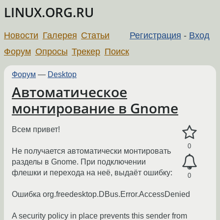
LINUX.ORG.RU
Новости
Галерея
Статьи
Регистрация
-
Вход
Форум
Опросы
Трекер
Поиск
Форум
—
Desktop
Автоматическое
монтирование в Gnome
Всем привет!
0
Не получается автоматически монтировать
разделы в Gnome. При подключении
флешки и перехода на неё, выдаёт ошибку:
0
Ошибка org.freedesktop.DBus.Error.AccessDenied
A security policy in place prevents this sender from