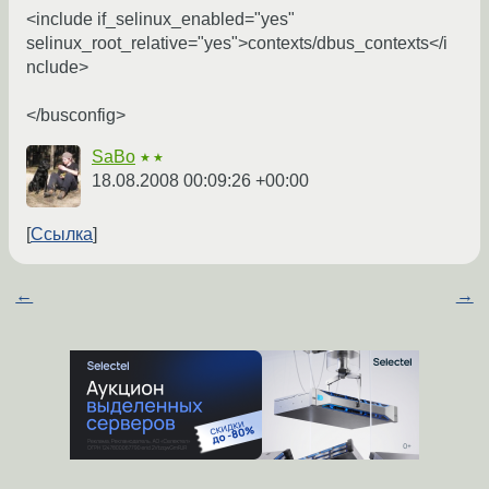
<include if_selinux_enabled="yes"
selinux_root_relative="yes">contexts/dbus_contexts</i
nclude>
</busconfig>
SaBo
★★
18.08.2008 00:09:26 +00:00
Ссылка
←
→