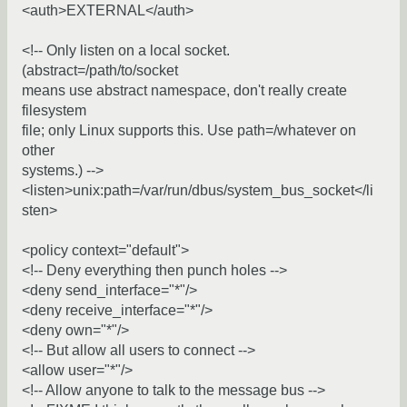
<auth>EXTERNAL</auth>
<!-- Only listen on a local socket.
(abstract=/path/to/socket
means use abstract namespace, don't really create
filesystem
file; only Linux supports this. Use path=/whatever on
other
systems.) -->
<listen>unix:path=/var/run/dbus/system_bus_socket</li
sten>
<policy context="default">
<!-- Deny everything then punch holes -->
<deny send_interface="*"/>
<deny receive_interface="*"/>
<deny own="*"/>
<!-- But allow all users to connect -->
<allow user="*"/>
<!-- Allow anyone to talk to the message bus -->