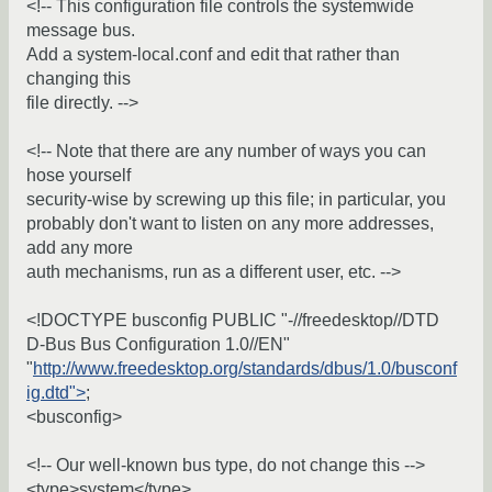
<!-- This configuration file controls the systemwide
message bus.
Add a system-local.conf and edit that rather than
changing this
file directly. -->
<!-- Note that there are any number of ways you can
hose yourself
security-wise by screwing up this file; in particular, you
probably don't want to listen on any more addresses,
add any more
auth mechanisms, run as a different user, etc. -->
<!DOCTYPE busconfig PUBLIC "-//freedesktop//DTD
D-Bus Bus Configuration 1.0//EN"
"
http://www.freedesktop.org/standards/dbus/1.0/busconf
ig.dtd">
;
<busconfig>
<!-- Our well-known bus type, do not change this -->
<type>system</type>