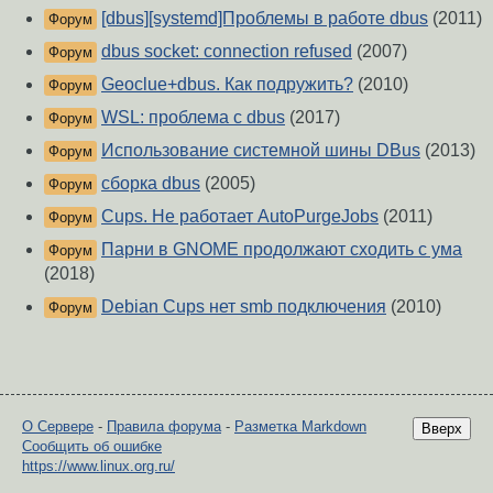
[dbus][systemd]Проблемы в работе dbus
(2011)
Форум
dbus socket: connection refused
(2007)
Форум
Geoclue+dbus. Как подружить?
(2010)
Форум
WSL: проблема с dbus
(2017)
Форум
Использование системной шины DBus
(2013)
Форум
сборка dbus
(2005)
Форум
Cups. Не работает AutoPurgeJobs
(2011)
Форум
Парни в GNOME продолжают сходить с ума
Форум
(2018)
Debian Cups нет smb подключения
(2010)
Форум
О Сервере
-
Правила форума
-
Разметка Markdown
Вверх
Сообщить об ошибке
https://www.linux.org.ru/