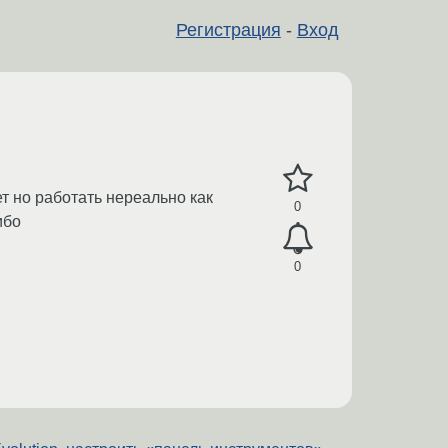
Регистрация
-
Вход
т но работать нереально как
0
ибо
0