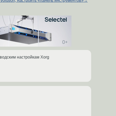
volution, настроить «панель инструментов»
→
 заводским настройкам Xorg