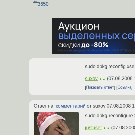
←
3650
sudo dpkg reconfig xse
suxov
(
07.08.2008 
★★
Показать ответ
Ссылка
Ответ на:
комментарий
от suxov
07.08.2008 1
sudo dpkg-reconfigure 
justuser
(
07.08.200
★★