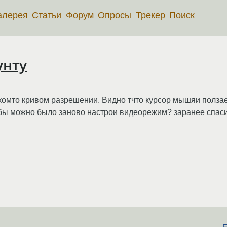
алерея
Статьи
Форум
Опросы
Трекер
Поиск
унту
акомто кривом разрешении. Видно тчто курсор мышяи ползае
бы можно было заново настрои видеорежим? заранее спас