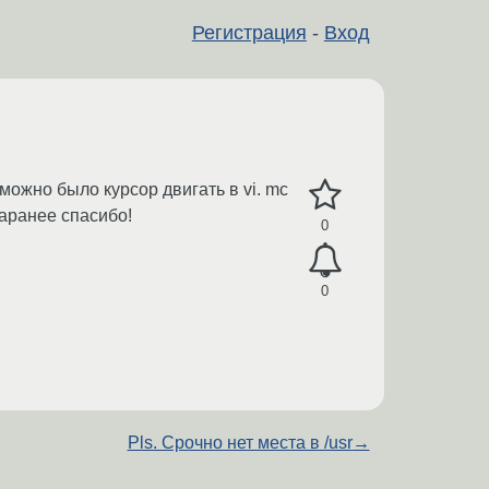
Регистрация
-
Вход
ожно было курсор двигать в vi. mc
Заранее спасибо!
0
0
Pls. Срочно нет места в /usr
→