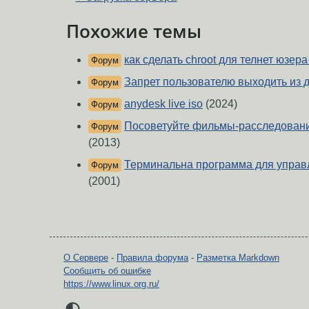
Похожие темы
как сделать chroot для телнет юзера
Форум
Запрет пользователю выходить из д
Форум
anydesk live iso
(2024)
Форум
Посоветуйте фильмы-расследовани
Форум
(2013)
Терминальна программа для управл
Форум
(2001)
О Сервере
-
Правила форума
-
Разметка Markdown
Сообщить об ошибке
https://www.linux.org.ru/