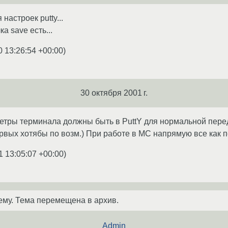
настроек putty...
а save есть...
0 13:26:54 +00:00
)
30 октября 2001 г.
метры терминала должны быть в PuttY для нормальной переда
первых хотябы по возм.) При работе в MC напрямую все как п
1 13:05:07 +00:00
)
ему. Тема перемещена в архив.
Admin