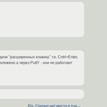
чи "расширенных клавиш" т.е. Cntrl+Enter,
оложено а через PuttY - они не работают
Pls. Срочно нет места в /usr
→