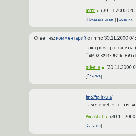
mrrc
(
30.11.2000 04:
★
Показать ответ
Ссылка
Ответ на:
комментарий
от mrrc
30.11.2000 04
Тока реестр править :)
Там ключик есть, назыв
gdenis
(
30.11.2000 0
★
Ссылка
ftp://ftp.itk.ru/
там stelnet есть - оч.
WizART
(
30.11.2000
★
Ссылка