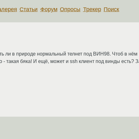
алерея
Статьи
Форум
Опросы
Трекер
Поиск
ь ли в природе нормальный телнет под ВИН98. Чтоб в нём м
ro - такая бяка! И ещё, может и ssh клиент под винды есть? 