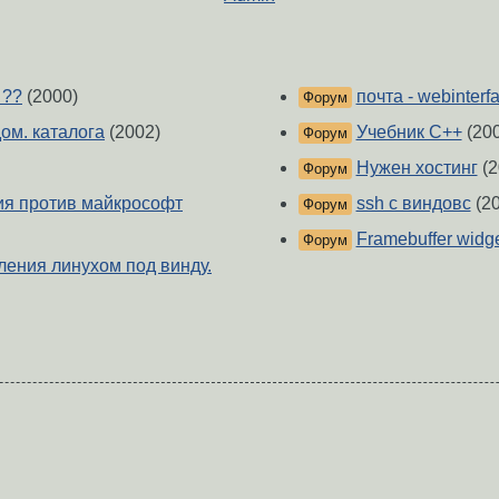
 ??
(2000)
почта - webinterf
Форум
ом. каталога
(2002)
Учебник С++
(200
Форум
Нужен хостинг
(2
Форум
я против майкрософт
ssh c виндовс
(20
Форум
Framebuffer widget
Форум
ения линухом под винду.