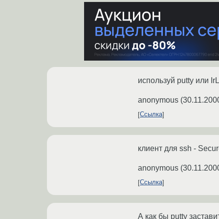
используй putty или Ir
anonymous
(
30.11.200
Ссылка
клиент для ssh - Sec
anonymous
(
30.11.200
Ссылка
А как бы putty застав