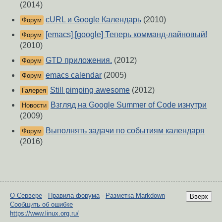
(2014)
cURL и Google Календарь
(2010)
Форум
[emacs] [google] Теперь комманд-лайновый!
Форум
(2010)
GTD приложения.
(2012)
Форум
emacs calendar
(2005)
Форум
Still pimping awesome
(2012)
Галерея
Взгляд на Google Summer of Code изнутри
Новости
(2009)
Выполнять задачи по событиям календаря
Форум
(2016)
О Сервере
-
Правила форума
-
Разметка Markdown
Вверх
Сообщить об ошибке
https://www.linux.org.ru/