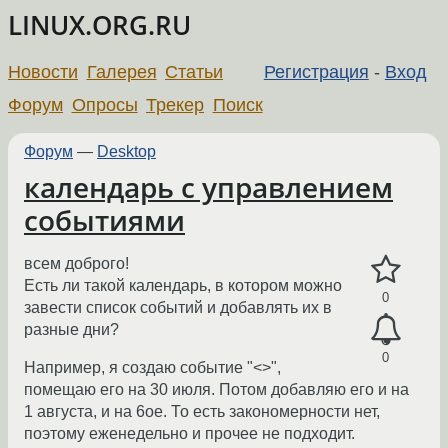
LINUX.ORG.RU
Новости
Галерея
Статьи
Регистрация
-
Вход
Форум
Опросы
Трекер
Поиск
Форум
—
Desktop
календарь с управлением
событиями
всем доброго!
Есть ли такой календарь, в котором можно
0
завести список событий и добавлять их в
разные дни?
0
Например, я создаю событие "<>",
помещаю его на 30 июля. Потом добавляю его и на
1 августа, и на 6ое. То есть закономерности нет,
поэтому еженедельно и прочее не подходит.