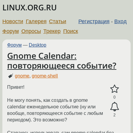
LINUX.ORG.RU
Новости
Галерея
Статьи
Регистрация
-
Вход
Форум
Опросы
Трекер
Поиск
Форум
—
Desktop
Gnome Calendar:
повторяющееся событие?
gnome
,
gnome-shell
Привет!
0
Не могу понять, как создать в gnome
calendar еженедельное событие (ну или
вообще, повторяющееся событие с любым
2
периодом). Это возможно?
Стараюсь использовать сам gnome calendar без