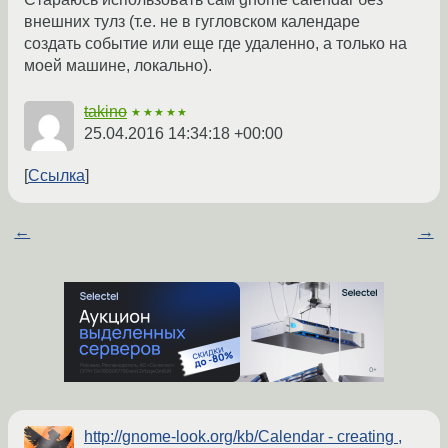
внешних тулз (т.е. не в гугловском календаре
создать событие или еще где удаленно, а только на
моей машине, локально).
takino
★★★★★
25.04.2016 14:34:18 +00:00
Ссылка
←
→
http://gnome-look.org/kb/Calendar - creating ,