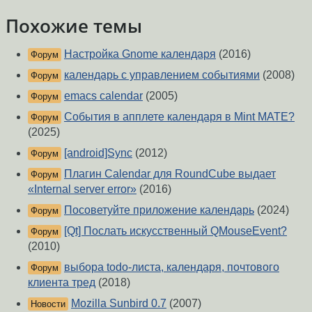
Похожие темы
Настройка Gnome календаря
(2016)
Форум
календарь с управлением событиями
(2008)
Форум
emacs calendar
(2005)
Форум
События в апплете календаря в Mint MATE?
Форум
(2025)
[android]Sync
(2012)
Форум
Плагин Calendar для RoundCube выдает
Форум
«Internal server error»
(2016)
Посоветуйте приложение календарь
(2024)
Форум
[Qt] Послать искусственный QMouseEvent?
Форум
(2010)
выбора todo-листа, календаря, почтового
Форум
клиента тред
(2018)
Mozilla Sunbird 0.7
(2007)
Новости