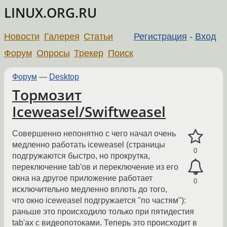
LINUX.ORG.RU
Новости
Галерея
Статьи
Регистрация
-
Вход
Форум
Опросы
Трекер
Поиск
Форум
—
Desktop
Тормозит
Iceweasel/Swiftweasel
Совершенно непонятно с чего начал очень
медленно работать iceweasel (страницы
0
подгружаются быстро, но прокрутка,
переключение tab'ов и переключение из его
окна на другое приложение работает
0
исключительно медленно вплоть до того,
что окно iceweasel подгружается "по частям"):
раньше это происходило только при пятидестия
tab'ах с видеопотоками. Теперь это происходит в