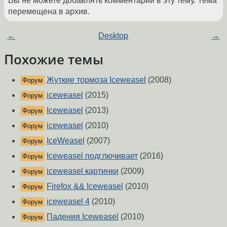
Вы не можете добавлять комментарии в эту тему. Тема
перемещена в архив.
←
Desktop
→
Похожие темы
Жуткие тормоза Iceweasel
(2008)
Форум
iceweasel
(2015)
Форум
Iceweasel
(2013)
Форум
iceweasel
(2010)
Форум
IceWeasel
(2007)
Форум
Iceweasel подглючивает
(2016)
Форум
iceweasel картинки
(2009)
Форум
Firefox && Iceweasel
(2010)
Форум
iceweasel 4
(2010)
Форум
Падения Iceweasel
(2010)
Форум