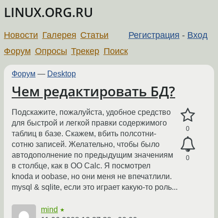
LINUX.ORG.RU
Новости
Галерея
Статьи
Регистрация
-
Вход
Форум
Опросы
Трекер
Поиск
Форум
—
Desktop
Чем редактировать БД?
Подскажите, пожалуйста, удобное средство
для быстрой и легкой правки содержимого
0
таблиц в базе. Скажем, вбить полсотни-
сотню записей. Желательно, чтобы было
автодополнение по предыдущим значениям
0
в столбце, как в OO Calc. Я посмотрел
knoda и oobase, но они меня не впечатлили.
mysql & sqlite, если это играет какую-то роль...
mind
★