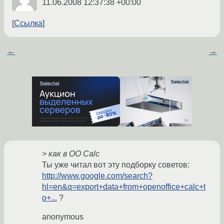
11.06.2008 12:37:38 +00:00
Ссылка
←
→
> как в OO Calc
Ты уже читал вот эту подборку советов:
http://www.google.com/search?
hl=en&q=export+data+from+openoffice+calc+t
o+...
?
anonymous