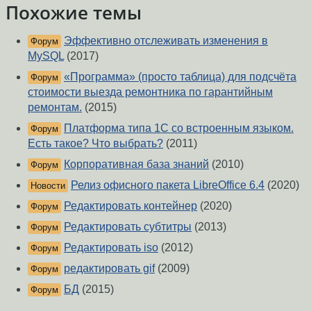
Похожие темы
Эффективно отслеживать изменения в
Форум
MySQL
(2017)
«Программа» (просто таблица) для подсчёта
Форум
стоимости выезда ремонтника по гарантийным
ремонтам.
(2015)
Платформа типа 1С со встроенным языком.
Форум
Есть такое? Что выбрать?
(2011)
Корпоративная база знаний
(2010)
Форум
Релиз офисного пакета LibreOffice 6.4
(2020)
Новости
Редактировать контейнер
(2020)
Форум
Редактировать субтитры
(2013)
Форум
Редактировать iso
(2012)
Форум
редактировать gif
(2009)
Форум
БД
(2015)
Форум