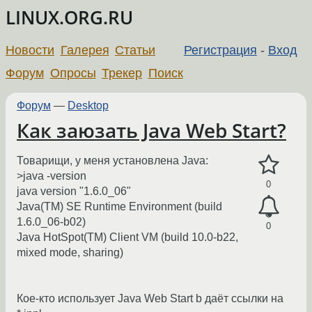
LINUX.ORG.RU
Новости
Галерея
Статьи
Регистрация
-
Вход
Форум
Опросы
Трекер
Поиск
Форум
—
Desktop
Как заюзать Java Web Start?
Товарищи, у меня установлена Java:
>java -version
0
java version "1.6.0_06"
Java(TM) SE Runtime Environment (build
1.6.0_06-b02)
0
Java HotSpot(TM) Client VM (build 10.0-b22,
mixed mode, sharing)
Кое-кто использует Java Web Start b даёт ссылки на