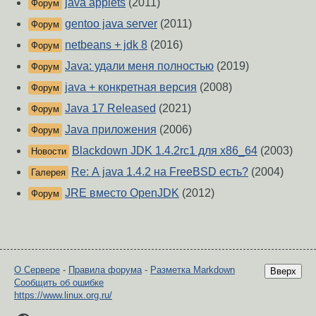
java applets
(2011)
Форум
gentoo java server
(2011)
Форум
netbeans + jdk 8
(2016)
Форум
Java: удали меня полностью
(2019)
Форум
java + конкретная версия
(2008)
Форум
Java 17 Released
(2021)
Форум
Java приложения
(2006)
Форум
Blackdown JDK 1.4.2rc1 для x86_64
(2003)
Новости
Re: А java 1.4.2 на FreeBSD есть?
(2004)
Галерея
JRE вместо OpenJDK
(2012)
Форум
О Сервере
-
Правила форума
-
Разметка Markdown
Вверх
Сообщить об ошибке
https://www.linux.org.ru/