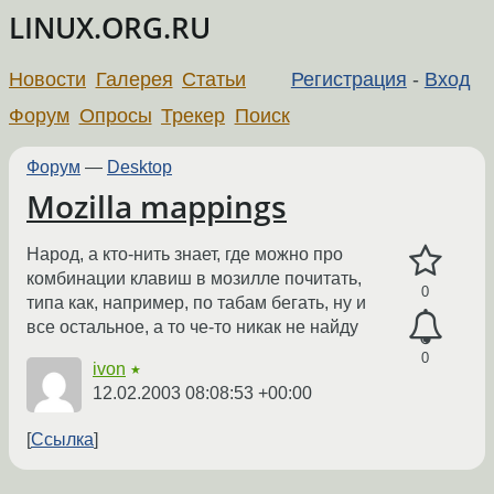
LINUX.ORG.RU
Новости
Галерея
Статьи
Регистрация
-
Вход
Форум
Опросы
Трекер
Поиск
Форум
—
Desktop
Mozilla mappings
Народ, а кто-нить знает, где можно про
комбинации клавиш в мозилле почитать,
0
типа как, например, по табам бегать, ну и
все остальное, а то че-то никак не найду
0
ivon
★
12.02.2003 08:08:53 +00:00
Ссылка