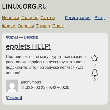
LINUX.ORG.RU
Новости
Галерея
Статьи
Регистрация
-
Вход
Форум
Опросы
Трекер
Поиск
Форум
—
Desktop
epplets HELP!
Поставил E, но не могу вкурить как красиво
расставлять epplets по десктопу, кто знает -
0
подскажите, а то при запуске лепятся куда
попало!
0
anonymous
11.02.2003 23:09:42 +00:00
Ссылка