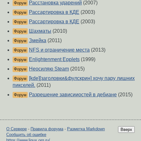
Расстановка ударений
(2007)
Форум
Рассартировка в КДЕ
(2003)
Форум
Рассартировка в КДЕ
(2003)
Форум
Шахматы
(2010)
Форум
Змейка
(2011)
Форум
NFS и ограничение места
(2013)
Форум
Enlightenment Epplets
(1999)
Форум
Неосиляю Steam
(2015)
Форум
[kde][заголовки&фулскрин] хочу пару лишних
Форум
пикселей.
(2011)
Разрешение зависииостей в дебиане
(2015)
Форум
О Сервере
-
Правила форума
-
Разметка Markdown
Вверх
Сообщить об ошибке
https://www.linux.org.ru/